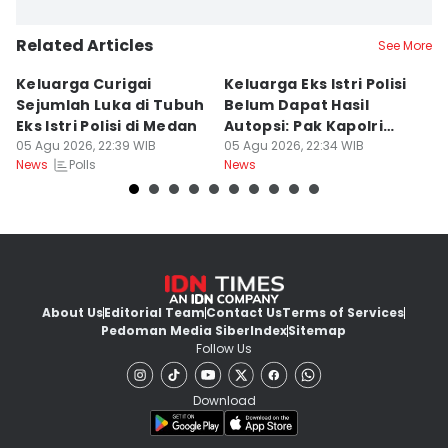
Related Articles
See More
Keluarga Curigai
Keluarga Eks Istri Polisi
P
Sejumlah Luka di Tubuh
Belum Dapat Hasil
R
Eks Istri Polisi di Medan
Autopsi: Pak Kapolri
T
05 Agu 2026, 22:39 WIB
Tolong
05 Agu 2026, 22:34 WIB
D
05
Polls
News
News
Ne
About Us
Editorial Team
Contact Us
Terms of Services
Pedoman Media Siber
Index
Sitemap
Follow Us
Download