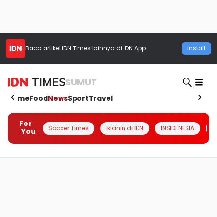
Baca artikel
IDN Times
lainnya di IDN App
Install
SUMUT
Home
Food
News
Sport
Travel
For
Soccer Times
Iklanin di IDN
INSIDENESIA
#
You