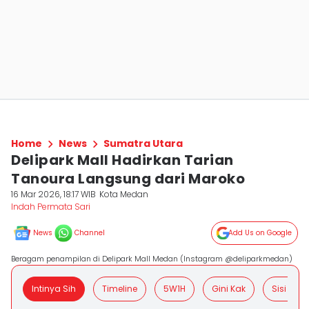
Home
News
Sumatra Utara
Delipark Mall Hadirkan Tarian
Tanoura Langsung dari Maroko
16 Mar 2026, 18:17 WIB
Kota Medan
Indah Permata Sari
News
Channel
Add Us on Google
Beragam penampilan di Delipark Mall Medan (Instagram @deliparkmedan)
Intinya Sih
Timeline
5W1H
Gini Kak
Sisi Posit