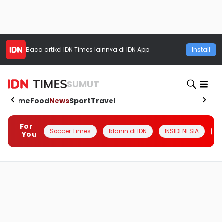
Baca artikel
IDN Times
lainnya di IDN App
Install
SUMUT
Home
Food
News
Sport
Travel
For
Soccer Times
Iklanin di IDN
INSIDENESIA
#
You