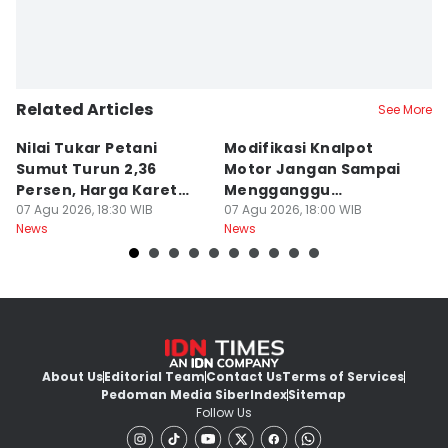
Related Articles
See More
Nilai Tukar Petani
Modifikasi Knalpot
U
Sumut Turun 2,36
Motor Jangan Sampai
K
Persen, Harga Karet
Mengganggu
L
Jadi Pemicu Utama
07 Agu 2026, 18:30 WIB
Pengendara Lain
07 Agu 2026, 18:00 WIB
07
News
News
Ne
About Us
Editorial Team
Contact Us
Terms of Services
Pedoman Media Siber
Index
Sitemap
Follow Us