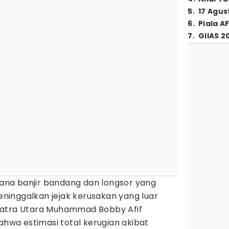
5
.
17 Agus
6
.
Piala A
7
.
GIIAS 2
ana banjir bandang dan longsor yang
inggalkan jejak kerusakan yang luar
matra Utara Muhammad Bobby Afif
wa estimasi total kerugian akibat