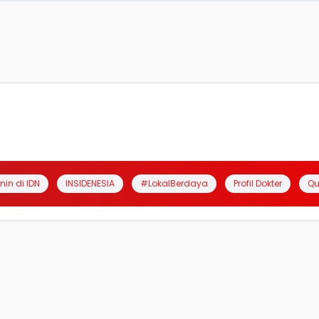
anin di IDN
INSIDENESIA
#LokalBerdaya
Profil Dokter
Qu