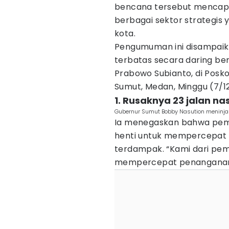
bencana tersebut mencapai
berbagai sektor strategis 
kota.
‎‎Pengumuman ini disampai
terbatas secara daring ber
Prabowo Subianto, di Pos
Sumut, Medan, Minggu (7/1
1. Rusaknya 23 jalan n
Gubernur Sumut Bobby Nasution meninja
Ia menegaskan bahwa peme
henti untuk mempercepat 
terdampak. “Kami dari pe
mempercepat penanganan b