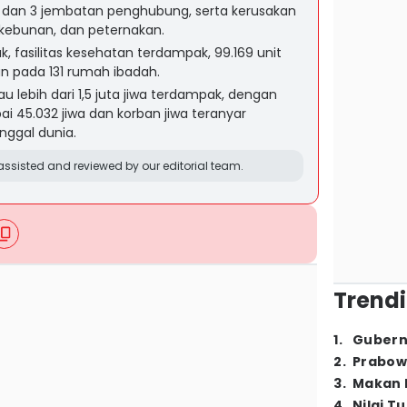
l dan 3 jembatan penghubung, serta kerusakan
rkebunan, dan peternakan.
, fasilitas kesehatan terdampak, 99.169 unit
n pada 131 rumah ibadah.
au lebih dari 1,5 juta jiwa terdampak, dengan
 45.032 jiwa dan korban jiwa teranyar
ggal dunia.
ssisted and reviewed by our editorial team.
Trendi
1
.
Gubern
2
.
Prabow
3
.
Makan B
4
.
Nilai T