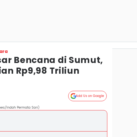
ara
ar Bencana di Sumut,
ian Rp9,98 Triliun
Add Us on Google
mes/Indah Permata Sari)