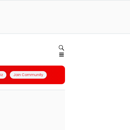
iz
Join Community