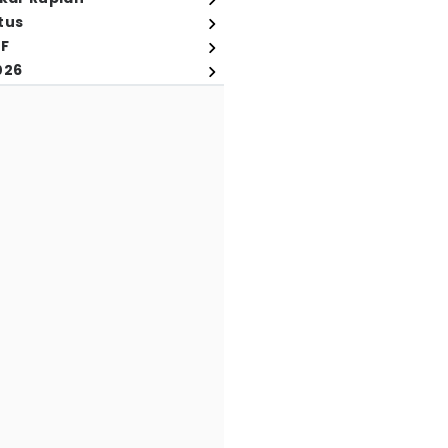
tus
FF
026