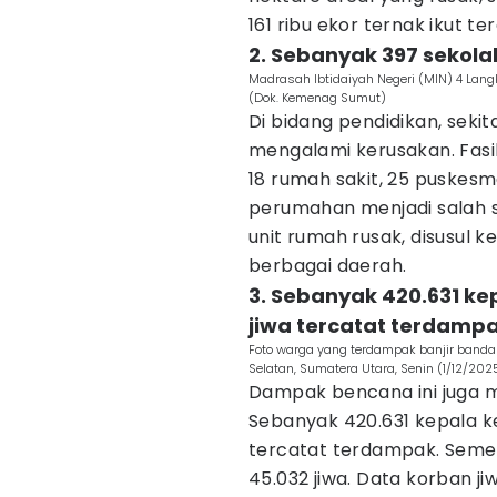
161 ribu ekor ternak ikut t
2. Sebanyak 397 sekola
Madrasah Ibtidaiyah Negeri (MIN) 4 Lang
(Dok. Kemenag Sumut)
‎‎Di bidang pendidikan, sek
mengalami kerusakan. Fasi
18 rumah sakit, 25 puskesma
perumahan menjadi salah s
unit rumah rusak, disusul 
berbagai daerah.
3. Sebanyak 420.631 kep
jiwa tercatat terdamp
Foto warga yang terdampak banjir bandan
Selatan, Sumatera Utara, Senin (1/12/20
‎Dampak bencana ini juga 
Sebanyak 420.631 kepala kel
tercatat terdampak. Semen
45.032 jiwa. Data korban j