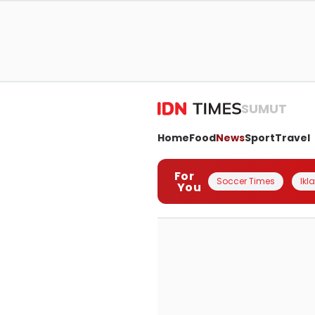
SUMUT
Home
Food
News
Sport
Travel
For
Soccer Times
Ikl
You