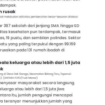
erdampak.
h rusak
kat melakukan aktivitas pembersihan besar-besaran dilokasi
itar 397 sekolah dari jenjang SMA hingga SD
litas kesehatan pun terdampak, termasuk
s, 19 pustu, dan sembilan polindes. Sektor
atu yang paling terpukul dengan 99.169
kerusakan pada 131 rumah ibadah di
ala keluarga atau lebih dari 1,5 juta
ak
g di Desa Aek Garoga, Kecamatan Batang Toru, Tapanuli
25). (ANTARA FOTO/Yudi Manar)
menyasar masyarakat secara langsung.
uarga atau lebih dari 1,5 juta jiwa
tara itu, jumlah pengungsi mencapai
iwa teranyar menunjukkan jumlah yang