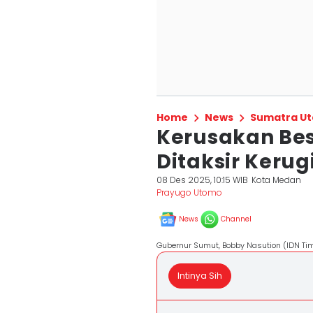
Home
News
Sumatra Ut
Kerusakan Bes
Ditaksir Kerug
08 Des 2025, 10:15 WIB
Kota Medan
Prayugo Utomo
News
Channel
Gubernur Sumut, Bobby Nasution (IDN Ti
Intinya Sih