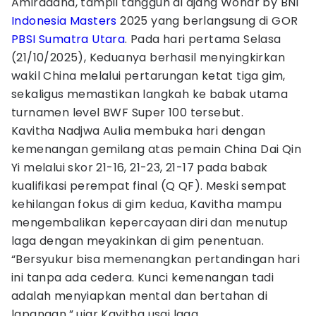
Amiradana, tampil tangguh di ajang Wondr by BNI
Indonesia Masters
2025 yang berlangsung di GOR
PBSI
Sumatra Utara
. Pada hari pertama Selasa
(21/10/2025), Keduanya berhasil menyingkirkan
wakil China melalui pertarungan ketat tiga gim,
sekaligus memastikan langkah ke babak utama
turnamen level BWF Super 100 tersebut.
Kavitha Nadjwa Aulia membuka hari dengan
kemenangan gemilang atas pemain China Dai Qin
Yi melalui skor 21-16, 21-23, 21-17 pada babak
kualifikasi perempat final (Q QF). Meski sempat
kehilangan fokus di gim kedua, Kavitha mampu
mengembalikan kepercayaan diri dan menutup
laga dengan meyakinkan di gim penentuan.
“Bersyukur bisa memenangkan pertandingan hari
ini tanpa ada cedera. Kunci kemenangan tadi
adalah menyiapkan mental dan bertahan di
lapangan,” ujar Kavitha usai laga.