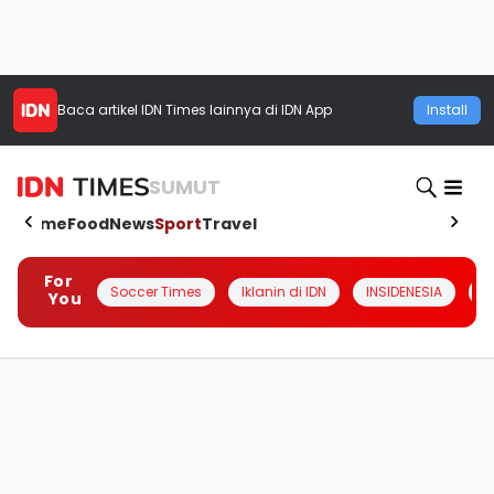
Baca artikel
IDN Times
lainnya di IDN App
Install
SUMUT
Home
Food
News
Sport
Travel
For
Soccer Times
Iklanin di IDN
INSIDENESIA
#
You