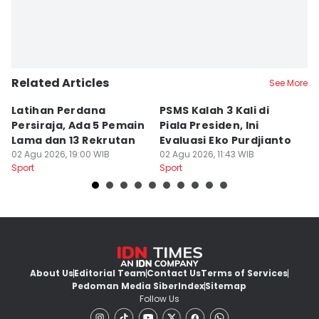
Related Articles
See More
Latihan Perdana
PSMS Kalah 3 Kali di
Di
Persiraja, Ada 5 Pemain
Piala Presiden, Ini
P
Lama dan 13 Rekrutan
Evaluasi Eko Purdjianto
di
02 Agu 2026, 19:00 WIB
02 Agu 2026, 11:43 WIB
01
Sport
Sport
Sp
About Us
Editorial Team
Contact Us
Terms of Services
Pedoman Media Siber
Index
Sitemap
Follow Us