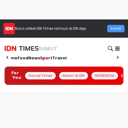
Baca artikel
IDN Times
lainnya di IDN App
Install
SUMUT
Home
Food
News
Sport
Travel
For
Soccer Times
Iklanin di IDN
INSIDENESIA
#
You