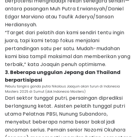
berpotensi menghadapi rekan senegara sendiri—
antara pasangan Muh Putra Erwiansyah/Daniel
Edgar Marviano atau Taufik Aderya/Sansan
Herdiansyah.
“Target dari pelatih dan kami sendiri tentu ingin
juara, tapi kami tetap fokus menjalani
pertandingan satu per satu. Mudah-mudahan
kami bisa tampil maksimal dan memberikan yang
terbaik,” kata Joaquin penuh optimisme.
3. Beberapa unggulan Jepang dan Thailand
berpartisipasi
Pebulu tangkis ganda putra Nikolaus Joaquin akan turun di Indonesia
Masters 2025 di Sumut (dok.Indonesia Masters)
Dari sektor tunggal putri, persaingan diprediksi
berlangsung ketat. Asisten pelatih tunggal putri
utama Pelatnas PBSI, Nunung Subandoro,
menyebut beberapa nama besar bakal jadi
ancaman serius. Pemain senior Nozomi Okuhara