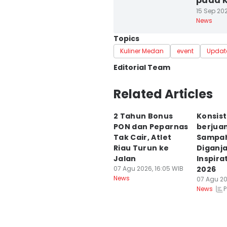
pada K
15 Sep 202
News
Topics
Kuliner Medan
event
Updat
Editorial Team
Editor
Related Articles
Indah Permata Sari
2 Tahun Bonus
Konsis
Editor
PON dan Peparnas
berjuan
Arifin Al Alamudi
Tak Cair, Atlet
Sampah
Riau Turun ke
Diganja
Jalan
Inspira
07 Agu 2026, 16:05 WIB
2026
News
07 Agu 20
P
News