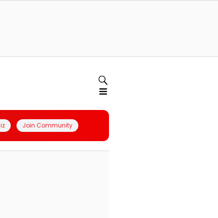
iz
Join Community