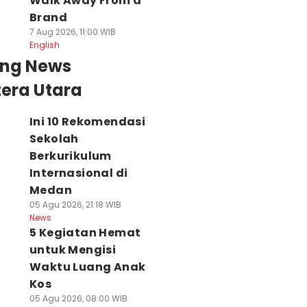
Walk Away From a
Brand
7 Aug 2026, 11:00 WIB
English
ing News
era Utara
Ini 10 Rekomendasi
Sekolah
Berkurikulum
iset Mikrobioma,
Pulang Touring
Monyet yang Luk
obiotik
dari Tanah Karo,
Warga Inhil Riau
Internasional di
erpotensi untuk
Ini 5 Komponen
Tertangkap, Tot
Medan
enanganan
Motor yang Wajib
Korban 19 Orang
05 Agu 2026, 21:18 WIB
erawat
Dicek
06 Agu 2026, 20:00 WI
News
News
 Agu 2026, 22:43 WIB
06 Agu 2026, 21:00 WIB
5 Kegiatan Hemat
ws
News
untuk Mengisi
Waktu Luang Anak
Kos
05 Agu 2026, 08:00 WIB