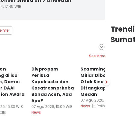
onser Sheila on 7 di Medan
4, 17:45 WIB
Trend
e me
Sumat
See More
ten
Divpropam
Scamming Rp6,7
R
g di isu
Periksa
Miliar Dibongkar,
Pr
, Damai
Kapolresta dan
Otak Sindikat
B
r DAAI
Kasatresnarkoba
Ditangkap di
P
tion Award
Banda Aceh, Ada
Medan
J
Apa?
07 Agu 2026, 12:52 WIB
06
Polls
News
Ne
26, 15:33 WIB
07 Agu 2026, 13:00 WIB
olls
News