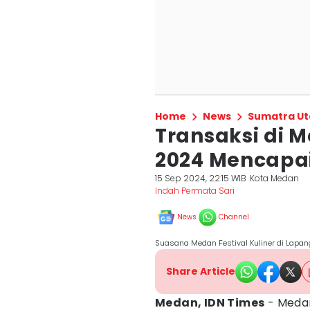
Home
News
Sumatra Ut
Transaksi di M
2024 Mencapai
15 Sep 2024, 22:15 WIB
Kota Medan
Indah Permata Sari
News
Channel
Suasana Medan Festival Kuliner di Lap
Share Article
Medan, IDN Times
- Medan 