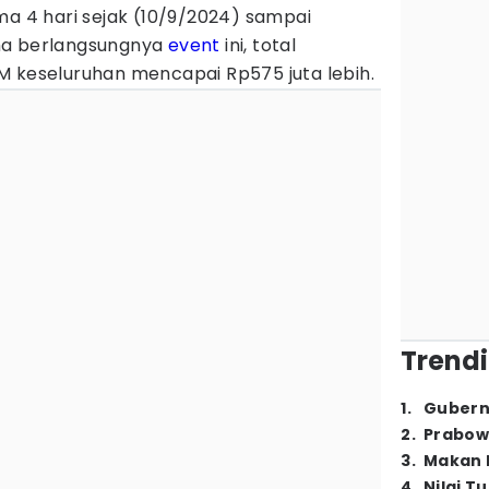
ma 4 hari sejak (10/9/2024) sampai
ma berlangsungnya
event
ini, total
M keseluruhan mencapai Rp575 juta lebih.
Trendi
1
.
Gubern
2
.
Prabow
3
.
Makan B
4
.
Nilai T