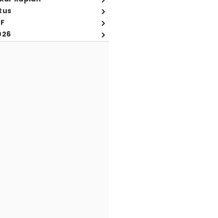
tus
FF
026