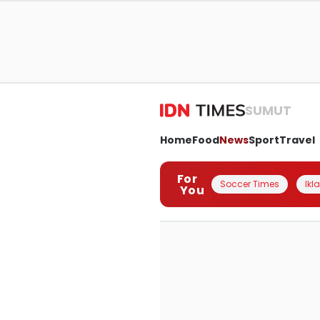
SUMUT
Home
Food
News
Sport
Travel
For
Soccer Times
Ikl
You