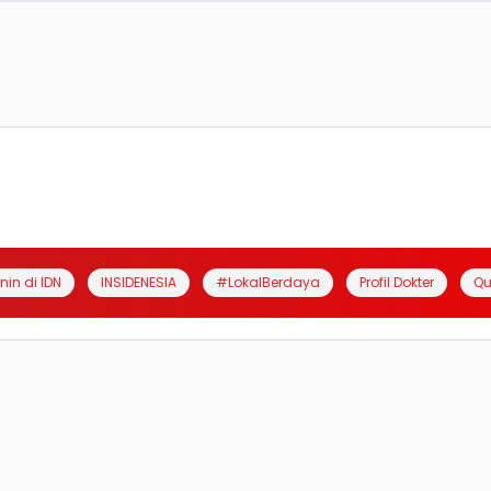
anin di IDN
INSIDENESIA
#LokalBerdaya
Profil Dokter
Qu