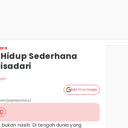
ara
 Hidup Sederhana
isadari
 Zam
Add Us on Google
k.com/pvproductions)
n, bukan nasib. Di tengah dunia yang