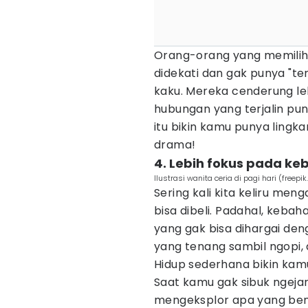
Orang-orang yang memilih
didekati dan gak punya "t
kaku. Mereka cenderung leb
hubungan yang terjalin pun 
itu bikin kamu punya lingka
drama!
4. Lebih fokus pada k
Ilustrasi wanita ceria di pagi hari (freepi
Sering kali kita keliru me
bisa dibeli. Padahal, kebaha
yang gak bisa dihargai den
yang tenang sambil ngopi, 
Hidup sederhana bikin kamu
Saat kamu gak sibuk ngej
mengeksplor apa yang bene