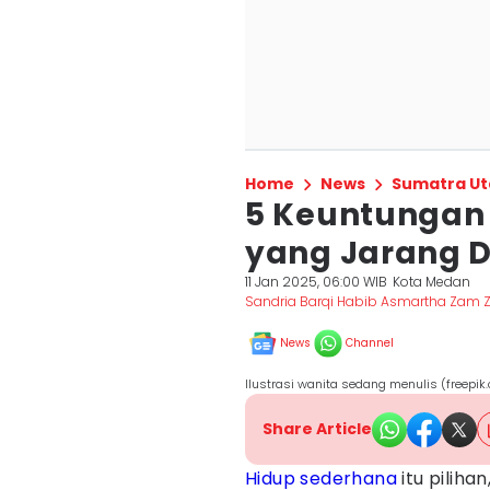
Home
News
Sumatra Ut
5 Keuntungan
yang Jarang D
11 Jan 2025, 06:00 WIB
Kota Medan
Sandria Barqi Habib Asmartha Zam
News
Channel
Ilustrasi wanita sedang menulis (freepi
Share Article
Hidup sederhana
itu piliha