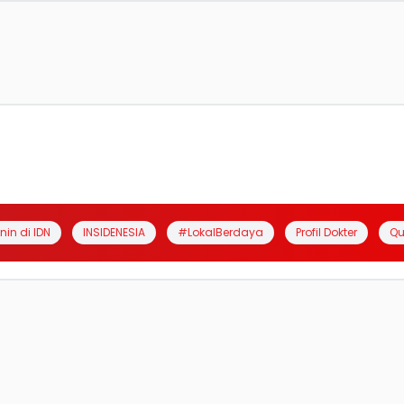
anin di IDN
INSIDENESIA
#LokalBerdaya
Profil Dokter
Qu