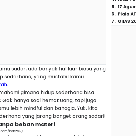
5
.
17 Agus
6
.
Piala A
7
.
GIIAS 2
n kamu sadar, ada banyak hal luar biasa yang
dup sederhana, yang mustahil kamu
ah
.
emahami gimana hidup sederhana bisa
t
. Gak hanya soal hemat uang, tapi juga
mu lebih mindful dan bahagia. Yuk, kita
ederhana yang jarang banget orang sadari!
tanpa beban materi
ik.com/benzoix)