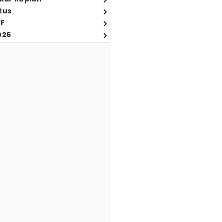
tus
FF
026