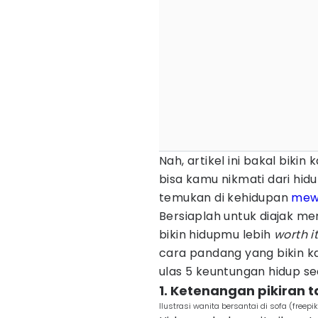
Nah, artikel ini bakal biki
bisa kamu nikmati dari hi
temukan di kehidupan
mew
Bersiaplah untuk diajak m
bikin hidupmu lebih
worth i
cara pandang yang bikin ka
ulas 5 keuntungan hidup s
1. Ketenangan pikiran 
Ilustrasi wanita bersantai di sofa (freep