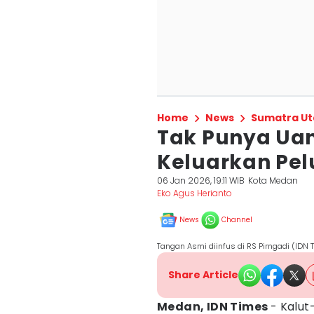
Home
News
Sumatra Ut
Tak Punya Uan
Keluarkan Pelu
06 Jan 2026, 19:11 WIB
Kota Medan
Eko Agus Herianto
News
Channel
Tangan Asmi diinfus di RS Pirngadi (IDN 
Share Article
Medan, IDN Times
- Kalut