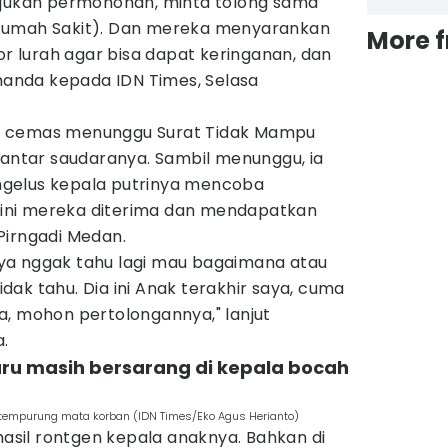
ajukan permohonan, minta tolong sama
Rumah Sakit). Dan mereka menyarankan
More 
or lurah agar bisa dapat keringanan, dan
omanda kepada IDN Times, Selasa
p cemas menunggu Surat Tidak Mampu
iantar saudaranya. Sambil menunggu, ia
gelus kepala putrinya mencoba
ni mereka diterima dan mendapatkan
Pirngadi Medan.
 saya nggak tahu lagi mau bagaimana atau
ak tahu. Dia ini Anak terakhir saya, cuma
a, mohon pertolongannya," lanjut
.
luru masih bersarang di kepala bocah
i tempurung mata korban (IDN Times/Eko Agus Herianto)
sil rontgen kepala anaknya. Bahkan di