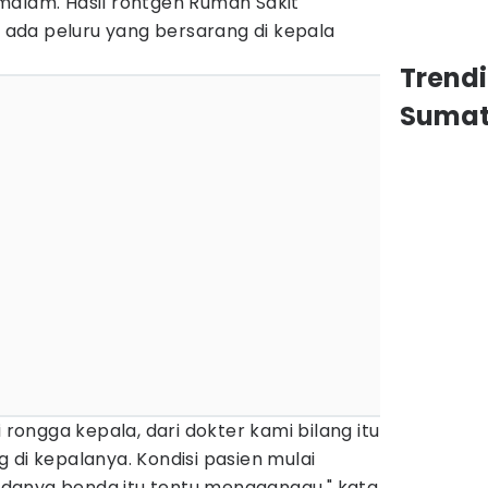
malam. Hasil rontgen Rumah Sakit
ada peluru yang bersarang di kepala
Trend
Sumat
i rongga kepala, dari dokter kami bilang itu
 di kepalanya. Kondisi pasien mulai
danya benda itu tentu mengganggu," kata