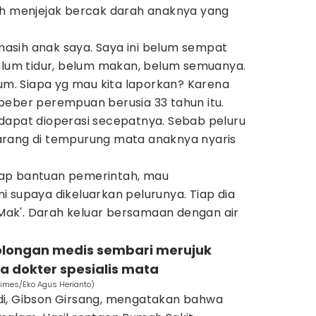
ih menjejak bercak darah anaknya yang
 masih anak saya. Saya ini belum sempat
belum tidur, belum makan, belum semuanya.
lum. Siapa yg mau kita laporkan? Karena
beber perempuan berusia 33 tahun itu.
dapat dioperasi secepatnya. Sebab peluru
arang di tempurung mata anaknya nyaris
ap bantuan pemerintah, mau
 supaya dikeluarkan pelurunya. Tiap dia
, Mak'. Darah keluar bersamaan dengan air
rtolongan medis sembari merujuk
a dokter spesialis mata
Times/Eko Agus Herianto)
di, Gibson Girsang, mengatakan bahwa