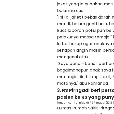
jaket yang ia gunakan mas
belum ia cuci.
"Ini (di jaket) bekas darah
mandi, belum ganti baju, 
Buat laporan polisi pun be
pelakunya massa remaja," 
Ia berharap agar anaknya 
senapan angin masih bers
mengenai otak.
"Saya benar-benar berhar
bagaimanapun anak saya ini
menangis dia bilang 'sakit
matanya," aku Romanda.
3. RS Pirngadi beri pe
pasien ke RS yang puny
Tangan Asmi diinfus di RS Pirngadi (IDN 
Humas Rumah Sakit Pirnga