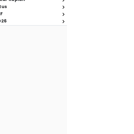
tus
FF
026