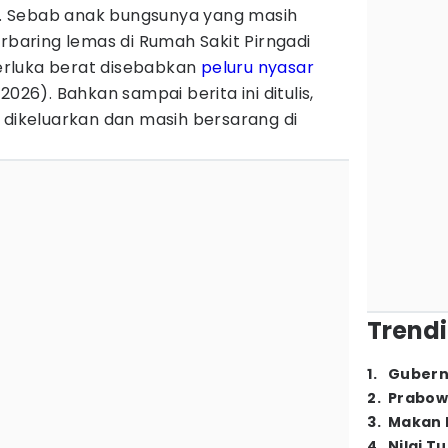
 Sebab anak bungsunya yang masih
erbaring lemas di Rumah Sakit Pirngadi
rluka berat disebabkan
peluru nyasar
/2026). Bahkan sampai berita ini ditulis,
 dikeluarkan dan masih bersarang di
Trendi
1
.
Gubern
2
.
Prabow
3
.
Makan B
4
.
Nilai T