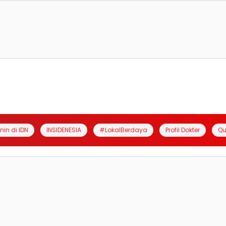
anin di IDN
INSIDENESIA
#LokalBerdaya
Profil Dokter
Qu