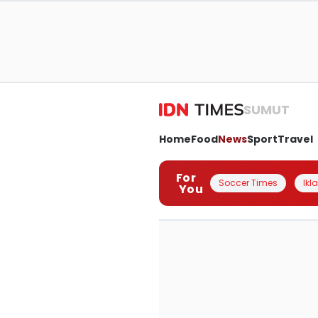
SUMUT
Home
Food
News
Sport
Travel
For
Soccer Times
Ikl
You