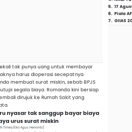
5
.
17 Agus
6
.
Piala A
7
.
GIIAS 2
kali tak punya uang untuk membayar
aknya harus dioperasi secepatnya.
nda membuat surat miskin, sebab BPJS
utupi segala biaya. Romanda kini bersiap
embali dirujuk ke Rumah Sakit yang
ata.
uru nyasar tak sanggup bayar biaya
aya urus surat miskin
N Times/Eko Agus Herianto)