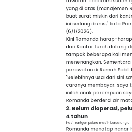
tawuran. Tadi kami sudah 
yang di atas (manajemen 
buat surat miskin dari kant
ini sedang diurus," kata R
(6/1/2026).
Kini Romanda harap-hara
dari Kantor Lurah datang d
tampak beberapa kali men
menenangkan. Sementara i
perawatan di Rumah Sakit 
"Selebihnya usai dari sini
caranya membayar, saya tid
inilah anak perempuan say
Romanda berderai air mata
2. Belum dioperasi, pe
4 tahun
Hasil rontgen peluru masih bersarang d
Romanda menatap nanar ha