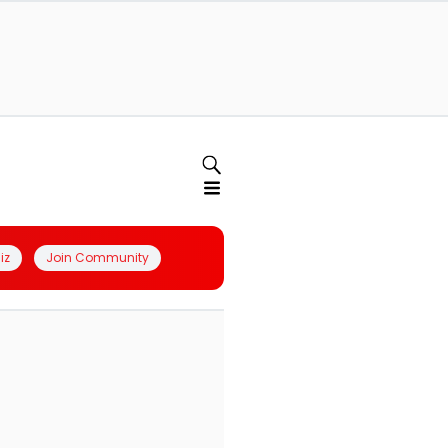
iz
Join Community