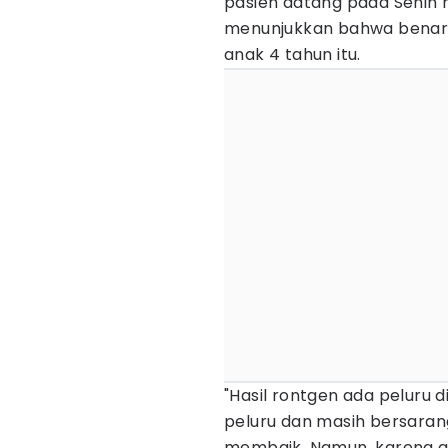
pasien datang pada Senin 
menunjukkan bahwa benar 
anak 4 tahun itu.
"Hasil rontgen ada peluru d
peluru dan masih bersarang
membaik. Namun, karena a