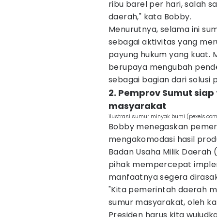
ribu barel per hari, salah
daerah," kata Bobby.
Menurutnya, selama ini su
sebagai aktivitas yang me
payung hukum yang kuat. Me
berupaya mengubah pende
sebagai bagian dari solusi 
2. Pemprov Sumut siap
masyarakat
ilustrasi sumur minyak bumi (pexels.com
Bobby menegaskan pemeri
mengakomodasi hasil prod
Badan Usaha Milik Daerah (
pihak mempercepat implem
manfaatnya segera dirasa
"Kita pemerintah daerah m
sumur masyarakat, oleh ka
Presiden harus kita wujudka