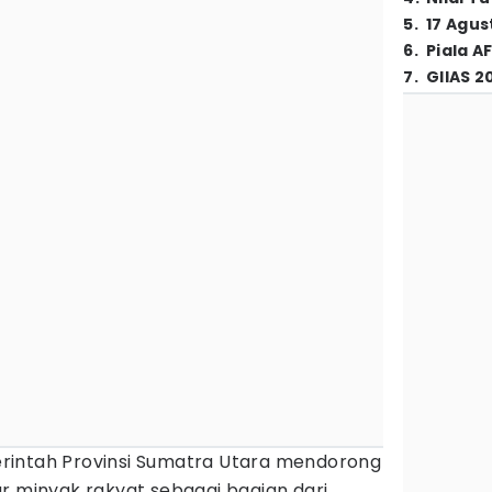
5
.
17 Agus
6
.
Piala A
7
.
GIIAS 2
intah Provinsi Sumatra Utara mendorong
r minyak rakyat sebagai bagian dari