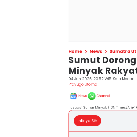
Home
News
Sumatra Ut
Sumut Dorong 
Minyak Rakyat
04 Jun 2026, 20:52 WIB
Kota Medan
Prayugo Utomo
News
Channel
Ilustrasi Sumur Minyak (IDN Times/Arief
Intinya Sih