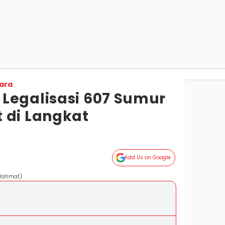
ara
Legalisasi 607 Sumur
 di Langkat
Add Us on Google
 Rahmat)