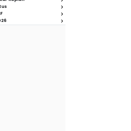
tus
FF
026