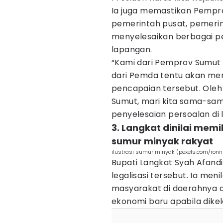
Ia juga memastikan Pempr
pemerintah pusat, pemerin
menyelesaikan berbagai p
lapangan.
“Kami dari Pemprov Sumut 
dari Pemda tentu akan men
pencapaian tersebut. Oleh 
Sumut, mari kita sama-sa
penyelesaian persoalan di 
3. Langkat dinilai memi
sumur minyak rakyat
ilustrasi sumur minyak (pexels.com/ronn
Bupati Langkat Syah Afan
legalisasi tersebut. Ia me
masyarakat di daerahnya 
ekonomi baru apabila dikelo