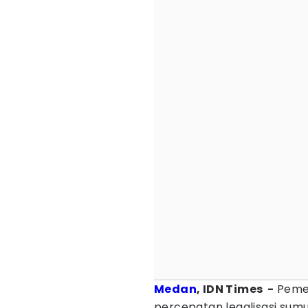
Medan
, IDN Times -
Pemer
percepatan legalisasi sumu