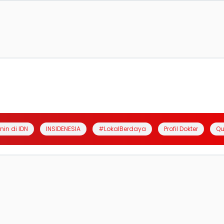
anin di IDN
INSIDENESIA
#LokalBerdaya
Profil Dokter
Qu