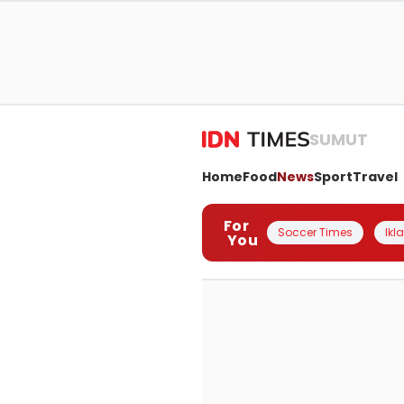
SUMUT
Home
Food
News
Sport
Travel
For
Soccer Times
Ikl
You