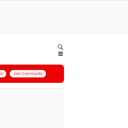
iz
Join Community