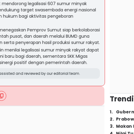
t mendorong legalisasi 607 sumur minyak
mendukung target swasembada energi nasional
 hukum bagi aktivitas pengeboran
menegaskan Pemprov Sumut siap berkolaborasi
ntah pusat, dan daerah melalui BUMD guna
serta penyerapan hasil produksi sumur rakyat.
in menilai legalisasi sumur minyak rakyat dapat
 baru bagi daerah, sementara SKK Migas
inergi positif dengan pemerintah daerah.
ssisted and reviewed by our editorial team.
Trendi
1
.
Gubern
2
.
Prabow
3
.
Makan B
4
.
Nilai T