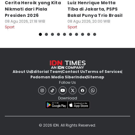
Cerita Heroik yang Kita
Luiz Henrique Motta
L
Nikmati dari Piala
Tiba di Jakarta, PSPS
P
Presiden 2026
Bakal Punya Trio Brasil
L
08 Agu 2026, 21:18 WIB
08 Agu 2026, 20:00 WIB
02
Sport
Sport
Sp
About Us
Editorial Team
Contact Us
Terms of Services
Pedoman Media Siber
Index
Sitemap
Follow Us
Download
© 2026 IDN. All Rights Reserved.