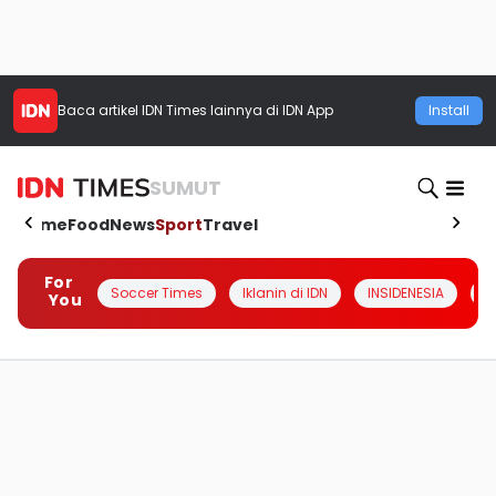
Baca artikel
IDN Times
lainnya di IDN App
Install
SUMUT
Home
Food
News
Sport
Travel
For
Soccer Times
Iklanin di IDN
INSIDENESIA
#
You