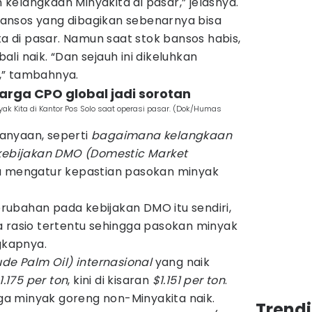
elangkaan Minyakita di pasar,” jelasnya.
g bansos yang dibagikan sebenarnya bisa
a di pasar. Namun saat stok bansos habis,
li naik. “Dan sejauh ini dikeluhkan
,” tambahnya.
arga CPO global jadi sorotan
k Kita di Kantor Pos Solo saat operasi pasar. (Dok/Humas
anyaan, seperti
bagaimana kelangkaan
 kebijakan DMO (Domestic Market
 mengatur kepastian pasokan minyak
perubahan pada kebijakan DMO itu sendiri,
a rasio tertentu sehingga pasokan minyak
ngkapnya.
de Palm Oil) internasional
yang naik
1.175 per ton
, kini di kisaran
$1.151 per ton
.
a minyak goreng non-Minyakita naik.
Trend