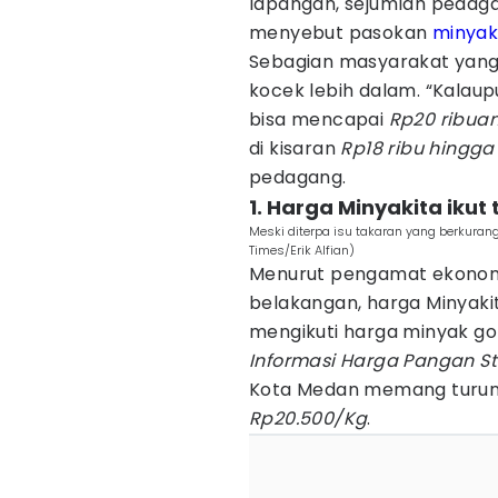
lapangan, sejumlah pedaga
menyebut pasokan
minyak
Sebagian masyarakat yang
kocek lebih dalam. “Kalau
bisa mencapai
Rp20 ribuan
di kisaran
Rp18 ribu hingga
pedagang.
1. Harga Minyakita ikut
Meski diterpa isu takaran yang berkurang
Times/Erik Alfian)
Menurut pengamat ekono
belakangan, harga Minyaki
mengikuti harga minyak g
Informasi Harga Pangan St
Kota Medan memang turun t
Rp20.500/Kg
.