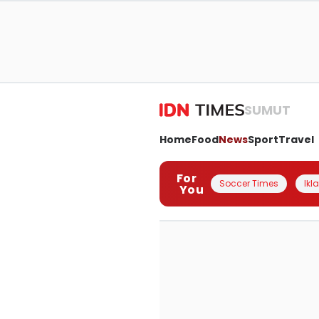
SUMUT
Home
Food
News
Sport
Travel
For
Soccer Times
Ikl
You