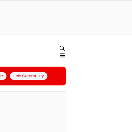
iz
Join Community