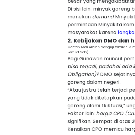
besar yang mengakibatkan k
Di sisi lain, minyak goren
menekan
demand
Minyakit
permintaan Minyakita kemba
masyarakat karena
langka
2. Kebijakan DMO dan h
Mentan Andi Amran menguji takaran Minya
Pemkot Solo)
Bagi Gunawan muncul pert
bisa terjadi, padahal ada
Obligation)?
DMO sejatinya
goreng dalam negeri.
“Atau justru telah terjadi 
yang tidak ditetapkan pad
goreng alami fluktuasi,” u
Faktor lain:
harga CPO (Cru
signifikan. Sempat di atas
$
Kenaikan CPO memicu harg