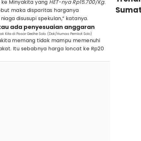
 ke Minyakita yang
HET-nya Rp15.700/Kg
.
Sumat
sebut maka disparitas harganya
iaga disusupi spekulan,” katanya.
atau ada penyesuaian anggaran
yak Kita di Pasar Gedhe Solo. (Dok/Humas Pemkot Solo)
nyakita memang tidak mampu memenuhi
kat. Itu sebabnya harga loncat ke Rp20