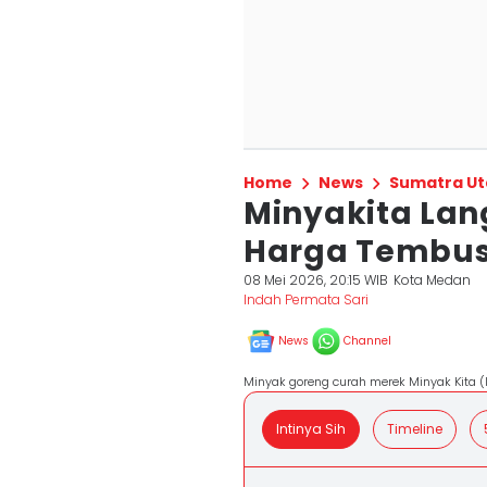
Home
News
Sumatra Ut
Minyakita Lan
Harga Tembus 
08 Mei 2026, 20:15 WIB
Kota Medan
Indah Permata Sari
News
Channel
Minyak goreng curah merek Minyak Kita (
Intinya Sih
Timeline