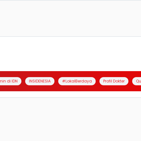
anin di IDN
INSIDENESIA
#LokalBerdaya
Profil Dokter
Qu