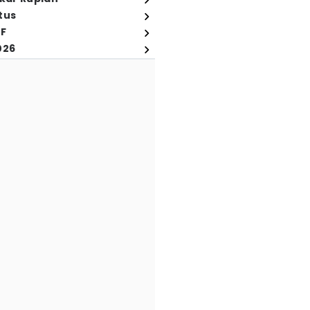
tus
FF
026