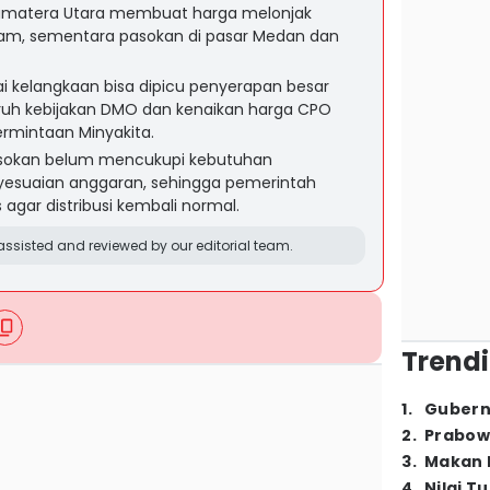
Sumatera Utara membuat harga melonjak
gram, sementara pasokan di pasar Medan dan
 kelangkaan bisa dipicu penyerapan besar
ruh kebijakan DMO dan kenaikan harga CPO
rmintaan Minyakita.
sokan belum mencukupi kebutuhan
yesuaian anggaran, sehingga pemerintah
agar distribusi kembali normal.
ssisted and reviewed by our editorial team.
Trendi
1
.
Gubern
2
.
Prabow
3
.
Makan B
4
.
Nilai T