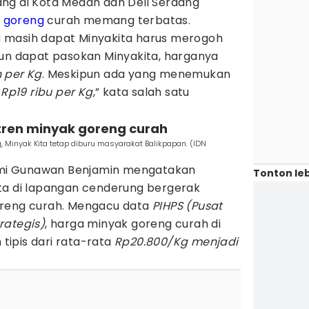
ng di Kota Medan dan Deli Serdang
 goreng
curah memang terbatas.
 masih dapat Minyakita harus merogoh
pun dapat pasokan Minyakita, harganya
 per Kg
. Meskipun ada yang menemukan
 Rp19 ribu per Kg
,” kata salah satu
 tren minyak goreng curah
, Minyak Kita tetap diburu masyarakat Balikpapan. (IDN
mi Gunawan Benjamin mengatakan
Tonton leb
ta di lapangan cenderung bergerak
oreng curah. Mengacu data
PIHPS (Pusat
rategis)
, harga minyak goreng curah di
ipis dari rata-rata
Rp20.800/Kg menjadi