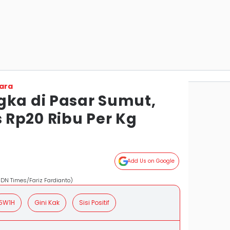
ara
gka di Pasar Sumut,
Rp20 Ribu Per Kg
Add Us on Google
IDN Times/Fariz Fardianto)
5W1H
Gini Kak
Sisi Positif