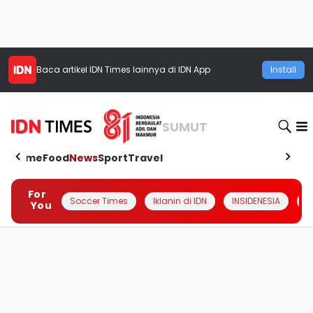
Baca artikel
IDN Times
lainnya di IDN App
Install
SUMUT
Home
Food
News
Sport
Travel
For
Soccer Times
Iklanin di IDN
INSIDENESIA
#
You