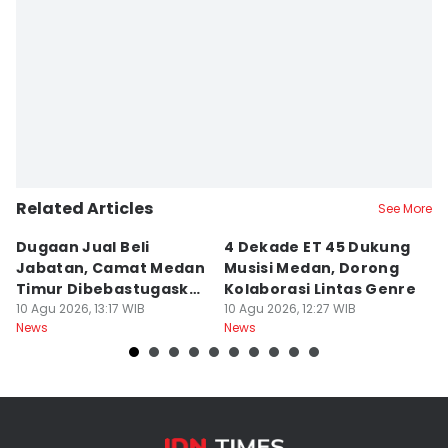
Editor
Arifin Al Alamudi
Related Articles
See More
Dugaan Jual Beli
4 Dekade ET 45 Dukung
4
Jabatan, Camat Medan
Musisi Medan, Dorong
F
Timur Dibebastugaskan
Kolaborasi Lintas Genre
A
Sementara
10 Agu 2026, 13:17 WIB
10 Agu 2026, 12:27 WIB
10
News
News
Ne