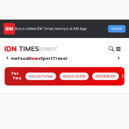
Baca artikel
IDN Times
lainnya di IDN App
Install
SUMUT
Home
Food
News
Sport
Travel
For
Soccer Times
Iklanin di IDN
INSIDENESIA
#
You