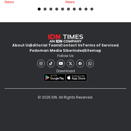
News
News
Ne
About Us
Editorial Team
Contact Us
Terms of Services
Pedoman Media Siber
Index
Sitemap
Follow Us
Download
© 2026 IDN. All Rights Reserved.