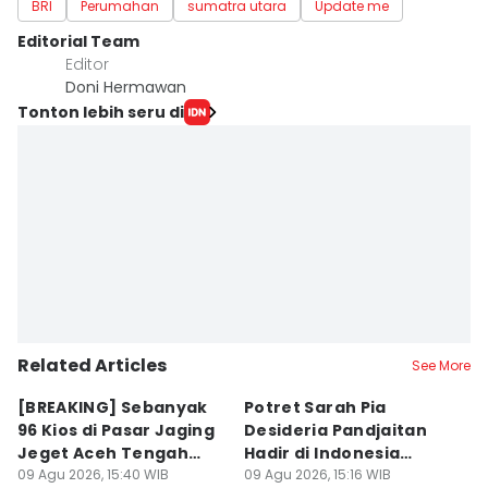
BRI
Perumahan
sumatra utara
Update me
Editorial Team
Editor
Doni Hermawan
Tonton lebih seru di
Related Articles
See More
[BREAKING] Sebanyak
Potret Sarah Pia
K
96 Kios di Pasar Jaging
Desideria Pandjaitan
P
Jeget Aceh Tengah
Hadir di Indonesia
P
Terbakar
09 Agu 2026, 15:40 WIB
Fashion Week 2026
09 Agu 2026, 15:16 WIB
09