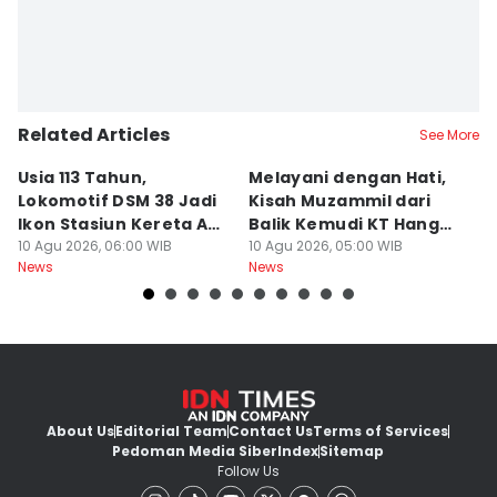
Related Articles
See More
Usia 113 Tahun,
Melayani dengan Hati,
I
Lokomotif DSM 38 Jadi
Kisah Muzammil dari
P
Ikon Stasiun Kereta Api
Balik Kemudi KT Hang
L
Medan
10 Agu 2026, 06:00 WIB
Tuah II
10 Agu 2026, 05:00 WIB
09
News
News
Ne
About Us
Editorial Team
Contact Us
Terms of Services
Pedoman Media Siber
Index
Sitemap
Follow Us