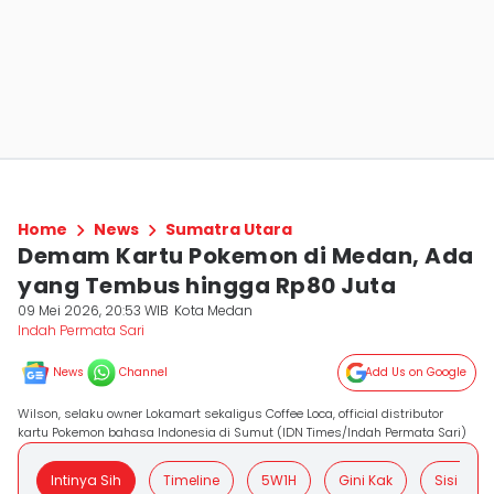
Home
News
Sumatra Utara
Demam Kartu Pokemon di Medan, Ada
yang Tembus hingga Rp80 Juta
09 Mei 2026, 20:53 WIB
Kota Medan
Indah Permata Sari
News
Channel
Add Us on Google
Wilson, selaku owner Lokamart sekaligus Coffee Loca, official distributor
kartu Pokemon bahasa Indonesia di Sumut (IDN Times/Indah Permata Sari)
Intinya Sih
Timeline
5W1H
Gini Kak
Sisi Posit