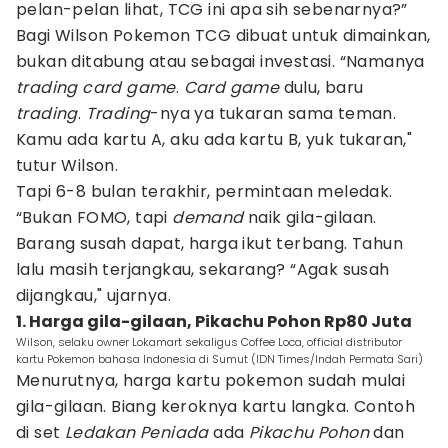
pelan-pelan lihat, TCG ini apa sih sebenarnya?”
Bagi Wilson Pokemon TCG dibuat untuk dimainkan,
bukan ditabung atau sebagai investasi. “Namanya
trading card game
.
Card game
dulu, baru
trading
.
Trading
-nya ya tukaran sama teman.
Kamu ada kartu A, aku ada kartu B, yuk tukaran,"
tutur Wilson.
Tapi 6-8 bulan terakhir, permintaan meledak.
“Bukan FOMO, tapi
demand
naik gila-gilaan.
Barang susah dapat, harga ikut terbang. Tahun
lalu masih terjangkau, sekarang? “Agak susah
dijangkau," ujarnya.
1. Harga gila-gilaan, Pikachu Pohon Rp80 Juta
Wilson, selaku owner Lokamart sekaligus Coffee Loca, official distributor
kartu Pokemon bahasa Indonesia di Sumut (IDN Times/Indah Permata Sari)
Menurutnya, harga kartu pokemon sudah mulai
gila-gilaan. Biang keroknya kartu langka. Contoh
di set
Ledakan Peniada
ada
Pikachu Pohon
dan