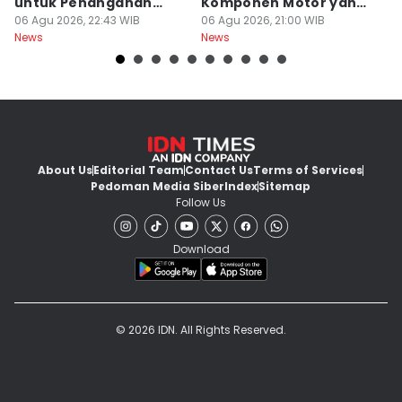
untuk Penanganan
Komponen Motor yang
T
Jerawat
06 Agu 2026, 22:43 WIB
Wajib Dicek
06 Agu 2026, 21:00 WIB
K
06
News
News
Ne
About Us
Editorial Team
Contact Us
Terms of Services
Pedoman Media Siber
Index
Sitemap
Follow Us
Download
© 2026 IDN. All Rights Reserved.