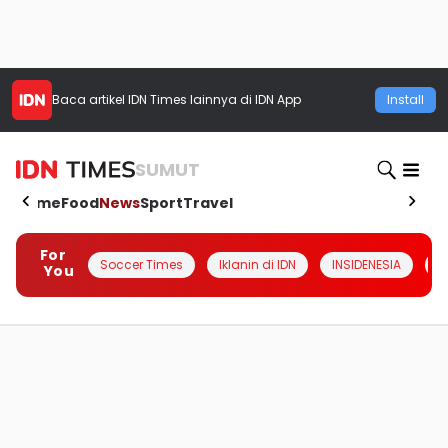
Baca artikel
IDN Times
lainnya di IDN App
Install
SUMUT
Home
Food
News
Sport
Travel
For
Soccer Times
Iklanin di IDN
INSIDENESIA
#
You