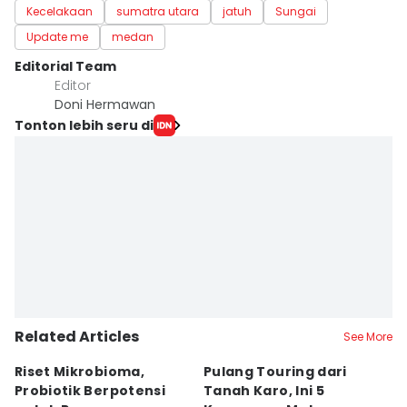
Kecelakaan
sumatra utara
jatuh
Sungai
Update me
medan
Editorial Team
Editor
Doni Hermawan
Tonton lebih seru di
Related Articles
See More
Riset Mikrobioma,
Pulang Touring dari
M
Probiotik Berpotensi
Tanah Karo, Ini 5
W