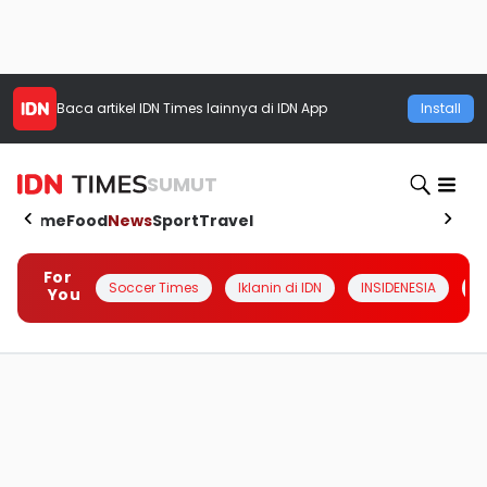
Baca artikel
IDN Times
lainnya di IDN App
Install
SUMUT
Home
Food
News
Sport
Travel
For
Soccer Times
Iklanin di IDN
INSIDENESIA
#
You