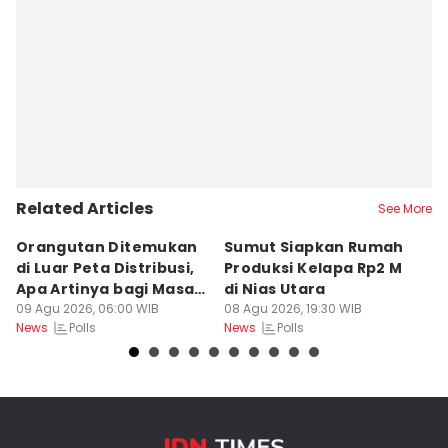
Related Articles
See More
Orangutan Ditemukan
Sumut Siapkan Rumah
H
di Luar Peta Distribusi,
Produksi Kelapa Rp2 M
L
Apa Artinya bagi Masa
di Nias Utara
S
Depan Konservasi?
09 Agu 2026, 06:00 WIB
08 Agu 2026, 19:30 WIB
T
08
Polls
Polls
News
News
Ne