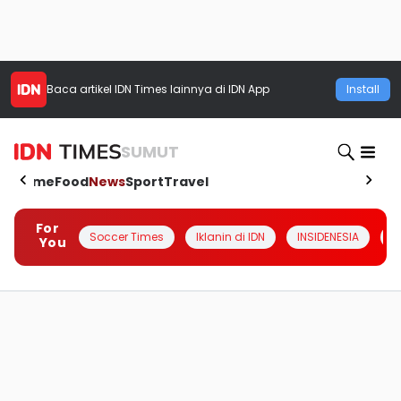
Baca artikel
IDN Times
lainnya di IDN App
Install
SUMUT
Home
Food
News
Sport
Travel
For
Soccer Times
Iklanin di IDN
INSIDENESIA
#
You