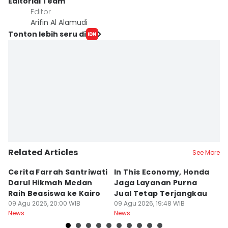
Editorial Team
Editor
Arifin Al Alamudi
Tonton lebih seru di
Related Articles
See More
Cerita Farrah Santriwati
In This Economy, Honda
T
Darul Hikmah Medan
Jaga Layanan Purna
K
Raih Beasiswa ke Kairo
Jual Tetap Terjangkau
T
09 Agu 2026, 20:00 WIB
09 Agu 2026, 19:48 WIB
Pe
09
News
News
Ne