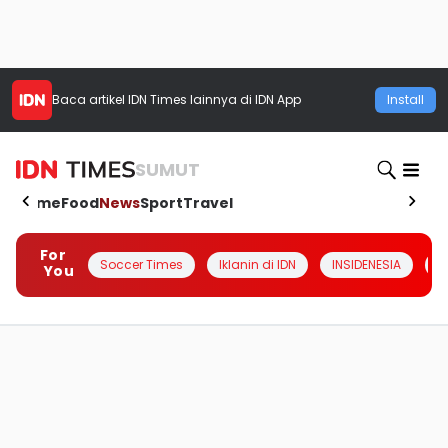
Baca artikel
IDN Times
lainnya di IDN App
Install
SUMUT
Home
Food
News
Sport
Travel
For
Soccer Times
Iklanin di IDN
INSIDENESIA
#
You