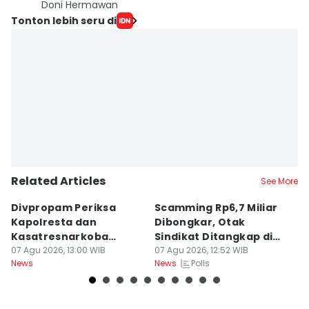
Doni Hermawan
Tonton lebih seru di
Related Articles
See More
Divpropam Periksa
Scamming Rp6,7 Miliar
R
Kapolresta dan
Dibongkar, Otak
P
Kasatresnarkoba
Sindikat Ditangkap di
u
Banda Aceh, Ada Apa?
07 Agu 2026, 13:00 WIB
Medan
07 Agu 2026, 12:52 WIB
J
06
Polls
News
News
Ne