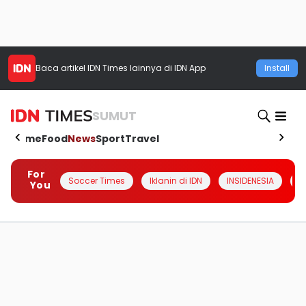
Baca artikel
IDN Times
lainnya di IDN App
Install
SUMUT
Home
Food
News
Sport
Travel
For
Soccer Times
Iklanin di IDN
INSIDENESIA
#
You