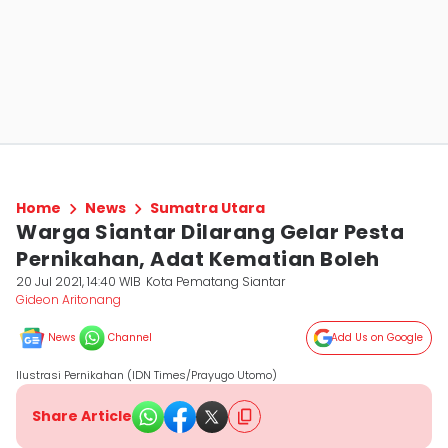
Home
News
Sumatra Utara
Warga Siantar Dilarang Gelar Pesta
Pernikahan, Adat Kematian Boleh
20 Jul 2021, 14:40 WIB
Kota Pematang Siantar
Gideon Aritonang
News
Channel
Add Us on Google
Ilustrasi Pernikahan (IDN Times/Prayugo Utomo)
Share Article