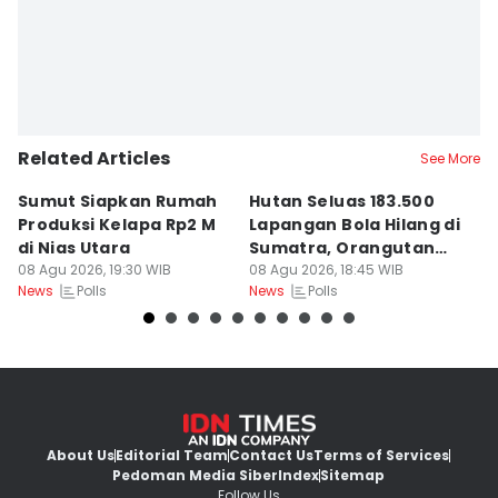
Related Articles
See More
Sumut Siapkan Rumah
Hutan Seluas 183.500
5
Produksi Kelapa Rp2 M
Lapangan Bola Hilang di
S
di Nias Utara
Sumatra, Orangutan
P
08 Agu 2026, 19:30 WIB
Tertekan
08 Agu 2026, 18:45 WIB
08
Polls
Polls
News
News
Ne
About Us
Editorial Team
Contact Us
Terms of Services
Pedoman Media Siber
Index
Sitemap
Follow Us