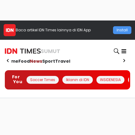
Baca artikel
IDN Times
lainnya di IDN App
Install
SUMUT
Home
Food
News
Sport
Travel
For
Soccer Times
Iklanin di IDN
INSIDENESIA
#
You