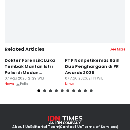
Related Articles
See More
Dokter Forensik: Luka
PTP Nonpetikemas Raih
E
Tembak Mantan Istri
Dua Penghargaan di PR
M
Polisi di Medan
Awards 2026
Sa
Berkarakter Tempel
07 Agu 2026, 21:29 WIB
07 Agu 2026, 21:14 WIB
07
Polls
News
News
Ne
About Us
Editorial Team
Contact Us
Terms of Services