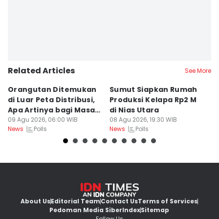
Related Articles
See More
Orangutan Ditemukan
Sumut Siapkan Rumah
H
di Luar Peta Distribusi,
Produksi Kelapa Rp2 M
L
Apa Artinya bagi Masa
di Nias Utara
S
Depan Konservasi?
09 Agu 2026, 06:00 WIB
08 Agu 2026, 19:30 WIB
T
08
Polls
Polls
News
News
Ne
About Us
Editorial Team
Contact Us
Terms of Services
Pedoman Media Siber
Index
Sitemap
Follow Us