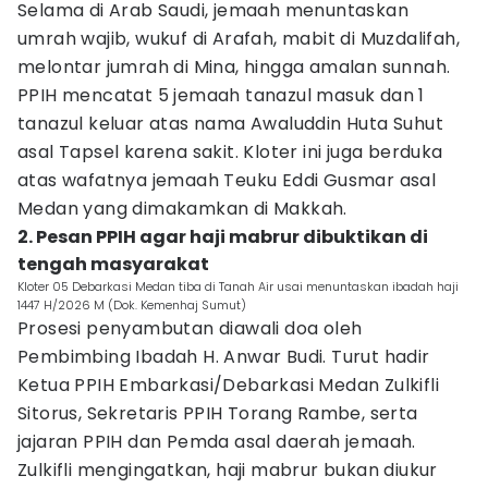
Selama di Arab Saudi, jemaah menuntaskan
umrah wajib, wukuf di Arafah, mabit di Muzdalifah,
melontar jumrah di Mina, hingga amalan sunnah.
PPIH mencatat 5 jemaah tanazul masuk dan 1
tanazul keluar atas nama Awaluddin Huta Suhut
asal Tapsel karena sakit. Kloter ini juga berduka
atas wafatnya jemaah Teuku Eddi Gusmar asal
Medan yang dimakamkan di Makkah.
2. Pesan PPIH agar haji mabrur dibuktikan di
tengah masyarakat
Kloter 05 Debarkasi Medan tiba di Tanah Air usai menuntaskan ibadah haji
1447 H/2026 M (Dok. Kemenhaj Sumut)
Prosesi penyambutan diawali doa oleh
Pembimbing Ibadah H. Anwar Budi. Turut hadir
Ketua PPIH Embarkasi/Debarkasi Medan Zulkifli
Sitorus, Sekretaris PPIH Torang Rambe, serta
jajaran PPIH dan Pemda asal daerah jemaah.
Zulkifli mengingatkan, haji mabrur bukan diukur