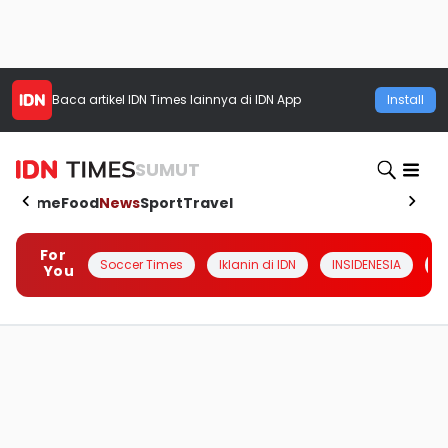
Baca artikel
IDN Times
lainnya di IDN App
Install
SUMUT
Home
Food
News
Sport
Travel
For
Soccer Times
Iklanin di IDN
INSIDENESIA
#
You