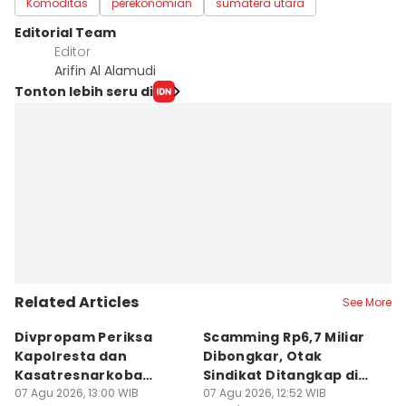
Komoditas
perekonomian
sumatera utara
Editorial Team
Editor
Arifin Al Alamudi
Tonton lebih seru di
Related Articles
See More
Divpropam Periksa
Scamming Rp6,7 Miliar
R
Kapolresta dan
Dibongkar, Otak
P
Kasatresnarkoba
Sindikat Ditangkap di
u
Banda Aceh, Ada Apa?
07 Agu 2026, 13:00 WIB
Medan
07 Agu 2026, 12:52 WIB
J
06