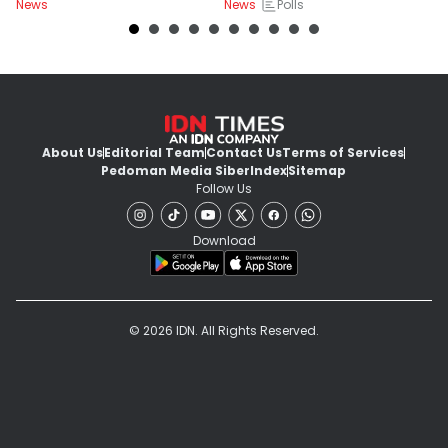
Polls
News
News
Ne
About Us
Editorial Team
Contact Us
Terms of Services
Pedoman Media Siber
Index
Sitemap
Follow Us
Download
© 2026 IDN. All Rights Reserved.