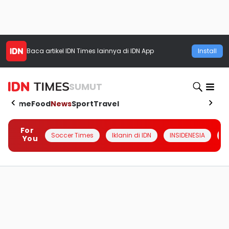
Baca artikel
IDN Times
lainnya di IDN App
Install
SUMUT
Home
Food
News
Sport
Travel
For
Soccer Times
Iklanin di IDN
INSIDENESIA
#
You