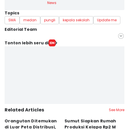
News
Topics
SMA
medan
pungli
kepala sekolah
Update me
Editorial Team
Editor
Tonton lebih seru di
Eko Agus Herianto
Editor
Arifin Al Alamudi
Related Articles
See More
Orangutan Ditemukan
Sumut Siapkan Rumah
H
di Luar Peta Distribusi,
Produksi Kelapa Rp2 M
L