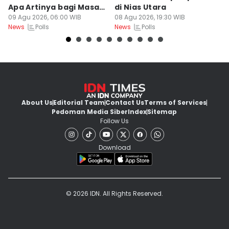
Apa Artinya bagi Masa
di Nias Utara
S
Depan Konservasi?
09 Agu 2026, 06:00 WIB
08 Agu 2026, 19:30 WIB
T
08
Polls
Polls
News
News
Ne
About Us
Editorial Team
Contact Us
Terms of Services
Pedoman Media Siber
Index
Sitemap
Follow Us
Download
© 2026 IDN. All Rights Reserved.