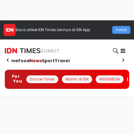
Baca artikel
IDN Times
lainnya di IDN App
Install
SUMUT
Home
Food
News
Sport
Travel
For
Soccer Times
Iklanin di IDN
INSIDENESIA
#
You