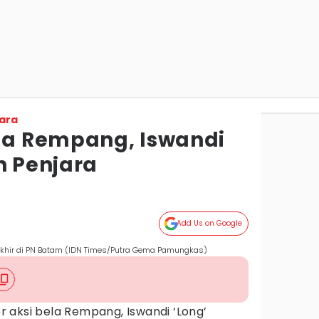
ara
ela Rempang, Iswandi
n Penjara
Add Us on Google
akhir di PN Batam (IDN Times/Putra Gema Pamungkas)
r aksi bela Rempang, Iswandi ‘Long’