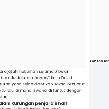
Tonton leb
i dijatuhi hukuman selama 6 bulan
 berada dalam tahanan,” kata David.
ntutan yang telah diberikan Jaksa Penuntut
 lalu, di mana Iswandi di tuntut dengan
lan.
alani kurungan penjara 6 hari
 PN Batam (IDN Times/Putra Gema Pamungkas)