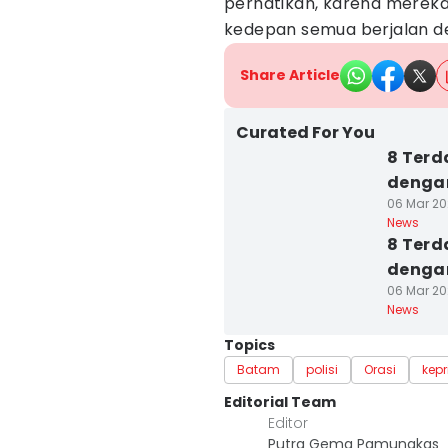
perhatikan, karena mereka
kedepan semua berjalan de
Share Article
Curated For You
8 Terd
denga
06 Mar 20
News
8 Terd
denga
06 Mar 20
News
Topics
Batam
polisi
Orasi
kepr
Editorial Team
Editor
Putra Gema Pamungkas