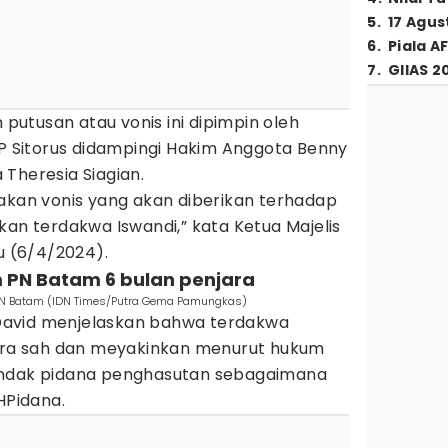
5
.
17 Agus
6
.
Piala A
7
.
GIIAS 2
utusan atau vonis ini dipimpin oleh
 P Sitorus didampingi Hakim Anggota Benny
Theresia Siagian.
cakan vonis yang akan diberikan terhadap
kan terdakwa Iswandi,” kata Ketua Majelis
bu (6/4/2024).
im PN Batam 6 bulan penjara
 PN Batam (IDN Times/Putra Gema Pamungkas)
avid menjelaskan bahwa terdakwa
cara sah dan meyakinkan menurut hukum
indak pidana penghasutan sebagaimana
HPidana.