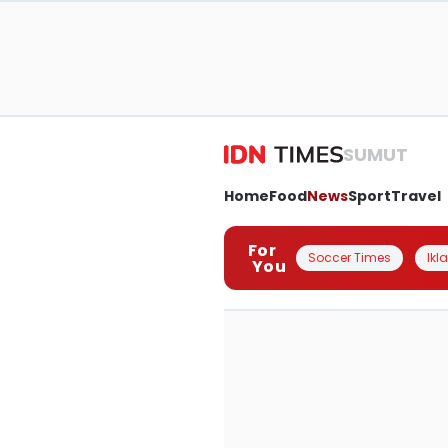
SUMUT
Home
Food
News
Sport
Travel
For
Soccer Times
Ikl
You