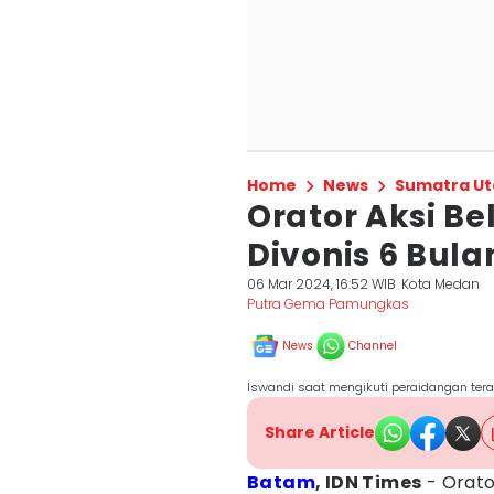
Home
News
Sumatra Ut
Orator Aksi B
Divonis 6 Bula
06 Mar 2024, 16:52 WIB
Kota Medan
Putra Gema Pamungkas
News
Channel
Iswandi saat mengikuti peraidangan ter
Share Article
Batam
, IDN Times
- Orato