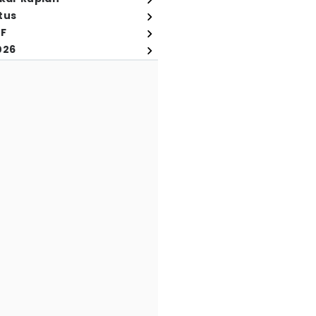
tus
FF
026