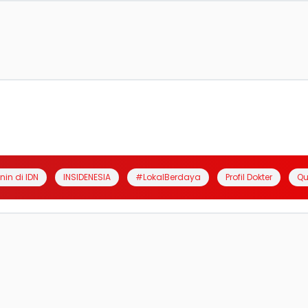
anin di IDN
INSIDENESIA
#LokalBerdaya
Profil Dokter
Qu