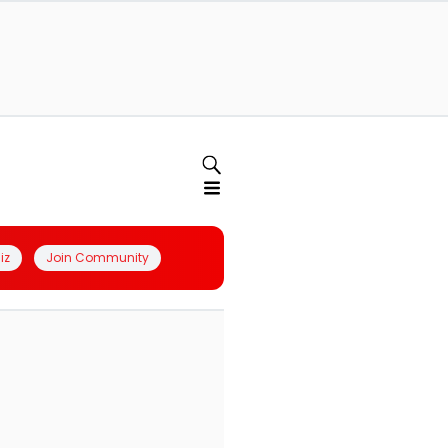
iz
Join Community