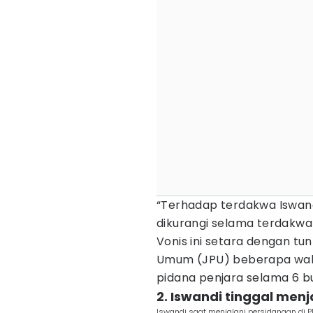
“Terhadap terdakwa Iswand
dikurangi selama terdakwa
Vonis ini setara dengan tu
Umum (JPU) beberapa waktu
pidana penjara selama 6 bu
2. Iswandi tinggal menj
Iswandi saat menjalani persidangan di