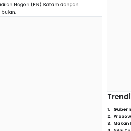
gadilan Negeri (PN) Batam dengan
 bulan.
Trendi
1
.
Gubern
2
.
Prabow
3
.
Makan B
4
.
Nilai T