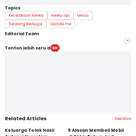
Topics
Kecelakaan Kereta
kereta api
tewas
Serdang Bedagai
Update me
Editorial Team
Editor
Tonton lebih seru di
Eko Agus Herianto
Editor
Doni Hermawan
Related Articles
See More
Keluarga Tolak Hasil
5 Alasan Membeli Mobil
M