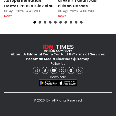
Autopsi Kematian
di Akhir Tahun Jadi
T
Dokter PPDS di Siak Riau
Pilihan Cerdas
C
06 Agu 2026, 14:42 WIB
06 Agu 2026, 14:00 WIB
C
06
News
News
Ne
About Us
Editorial Team
Contact Us
Terms of Services
Pedoman Media Siber
Index
Sitemap
Follow Us
Download
© 2026 IDN. All Rights Reserved.