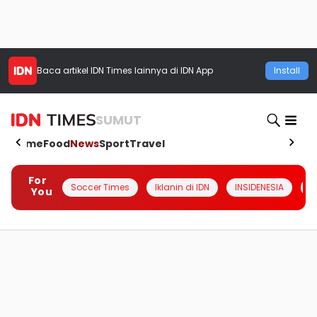
Baca artikel
IDN Times
lainnya di IDN App
Install
SUMUT
Home
Food
News
Sport
Travel
For
Soccer Times
Iklanin di IDN
INSIDENESIA
#
You