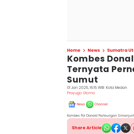
Home
News
Sumatra Ut
Kombes Donal
Ternyata Pern
Sumut
01 Jan 2025, 16:15 WIB
Kota Medan
Prayugo Utomo
News
Channel
Kombes Pol Donald Parlaungan Simanjun
Share Article