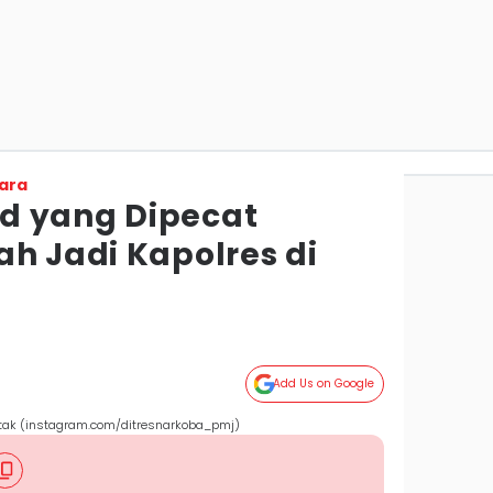
ara
d yang Dipecat
ah Jadi Kapolres di
Add Us on Google
tak (instagram.com/ditresnarkoba_pmj)