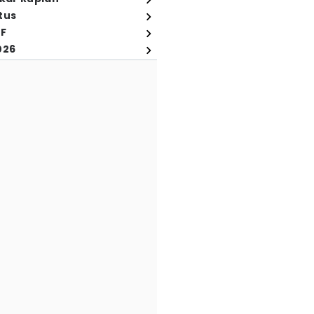
tus
FF
026