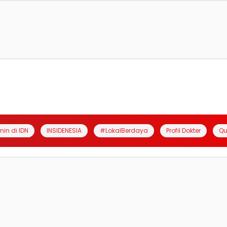
anin di IDN
INSIDENESIA
#LokalBerdaya
Profil Dokter
Qu