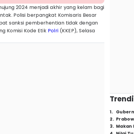
ujung 2024 menjadi akhir yang kelam bagi
tak. Polisi berpangkat Komisaris Besar
pat sanksi pemberhentian tidak dengan
g Komisi Kode Etik
Polri
(KKEP), Selasa
Trendi
1
.
Gubern
2
.
Prabow
3
.
Makan B
4
.
Nilai T