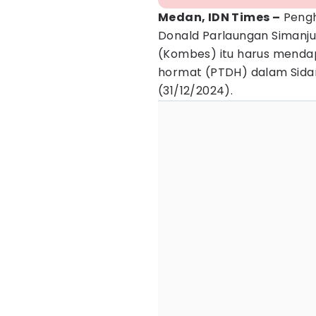
Medan, IDN Times –
Pengh
Donald Parlaungan Simanjun
(Kombes) itu harus menda
hormat (PTDH) dalam Sidan
(31/12/2024).