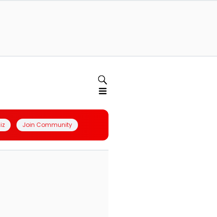
iz
Join Community