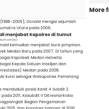
More 
 (1998-2005), Donald mengisi sejumlah
 Sumatra Utara pada 2006.
ali menjabat Kapolres di Sumut
plash.com/ev)
onald kemudian menjabat kursi pimpinan.
lsek Medan Baru pada 2007. Di tahun yang
bagai Kapolsek Medan Helvetia.
agai Kepala Satuan Intelijen dan
olrestabes) Medan pada 2008.
uki kursi sebagai Wakapolres Pematang
ia menduduki posisi Kanit 4 Subdit 2
pada 2011, Kasubdit II Ditresnarkoba
ubbagpamgiat Bagian Pengamanan
a 2015, dan Kapolres Samosir di 2016.