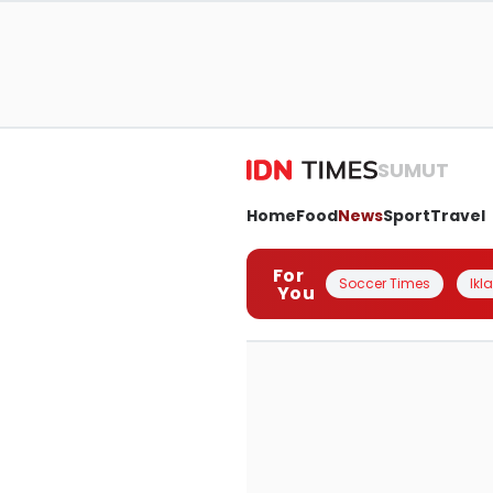
SUMUT
Home
Food
News
Sport
Travel
For
Soccer Times
Ikl
You