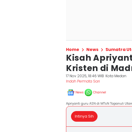
Home
News
Sumatra Ut
Kisah Apriyan
Kristen di Ma
17 Nov 2025, 18:46 WIB
Kota Medan
Indah Permata Sari
News
Channel
Apriyanti guru ASN di MTsN Tapanuli Uta
Intinya Sih