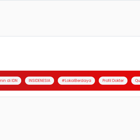
anin di IDN
INSIDENESIA
#LokalBerdaya
Profil Dokter
Qu