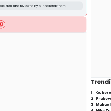
ssisted and reviewed by our editorial team.
Trendi
1
.
Gubern
2
.
Prabow
3
.
Makan B
4
.
Nilai T