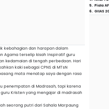
5
.
Piala A
6
.
GIIAS 2
lik kebahagian dan harapan dalam
 Agama terselip kisah Inspiratif guru
an kedamaian di tengah perbedaan. Hari
ahkan kaki sebagai CPNS di MTsN
 pasang mata menatap saya dengan rasa
ru penempatan di Madrasah, tapi karena
g guru Kristen yang mengajar di madrasah
lah seorang putri dari Sahala Marpaung