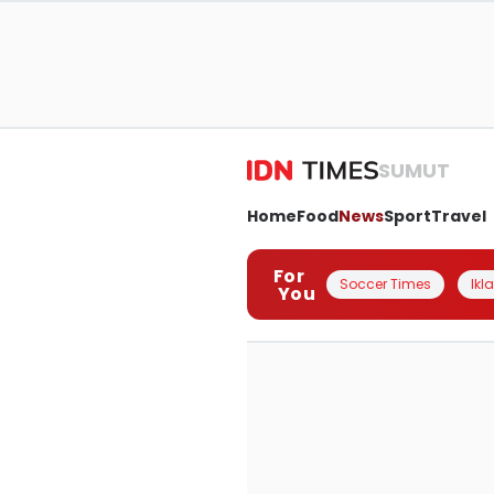
SUMUT
Home
Food
News
Sport
Travel
For
Soccer Times
Ikl
You