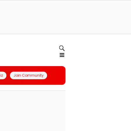
iz
Join Community