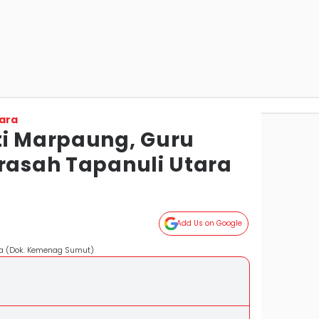
ara
ti Marpaung, Guru
drasah Tapanuli Utara
Add Us on Google
ra (Dok. Kemenag Sumut)