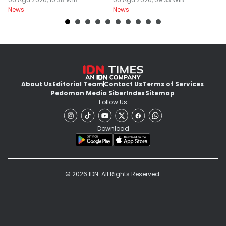
Pungutan Liar
Perekonomian
News
News
Ne
About Us
Editorial Team
Contact Us
Terms of Services
Pedoman Media Siber
Index
Sitemap
Follow Us
Download
© 2026 IDN. All Rights Reserved.