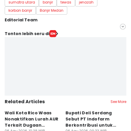
sumatra utara
banjir
tewas
jenazah
korban banjir
Banjir Medan
Editorial Team
Editor
Tonton lebih seru di
Doni Hermawan
Editor
Indah Permatasari
Related Articles
See More
Wali Kota Rico Waas
Bupati Deli Serdang
Y
Nonaktifkan Lurah AUR
Sebut PT Indofarm
G
Terkait Dugaan
Berkontribusi untuk
K
06 Agu 2026, 10:38 WIB
06 Agu 2026, 09:33 WIB
06