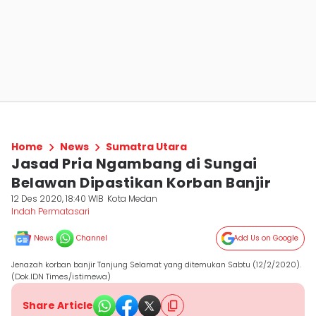
Home
News
Sumatra Utara
Jasad Pria Ngambang di Sungai
Belawan Dipastikan Korban Banjir
12 Des 2020, 18:40 WIB
Kota Medan
Indah Permatasari
News
Channel
Add Us on Google
Jenazah korban banjir Tanjung Selamat yang ditemukan Sabtu (12/2/2020).
(Dok.IDN Times/istimewa)
Share Article