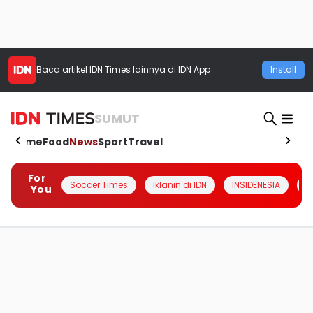
Baca artikel
IDN Times
lainnya di IDN App
Install
SUMUT
Home
Food
News
Sport
Travel
For
Soccer Times
Iklanin di IDN
INSIDENESIA
#
You