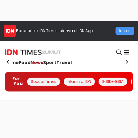
Baca artikel
IDN Times
lainnya di IDN App
Install
SUMUT
Home
Food
News
Sport
Travel
For
Soccer Times
Iklanin di IDN
INSIDENESIA
#
You