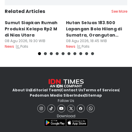
Related Articles
See More
Sumut Siapkan Rumah
Hutan Seluas 183.500
5
Produksi Kelapa Rp2 M
Lapangan Bola Hilang di
S
di Nias Utara
Sumatra, Orangutan
P
08 Agu 2026, 19:30 WIB
Tertekan
08 Agu 2026, 18:45 WIB
08
Polls
Polls
News
News
Ne
About Us
Editorial Team
Contact Us
Terms of Services
Pedoman Media Siber
Index
Sitemap
Follow Us
Download