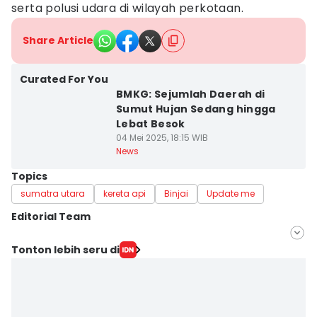
serta polusi udara di wilayah perkotaan.
Share Article
Curated For You
BMKG: Sejumlah Daerah di
Sumut Hujan Sedang hingga
Lebat Besok
04 Mei 2025, 18:15 WIB
News
Topics
sumatra utara
kereta api
Binjai
Update me
Editorial Team
Editor
Tonton lebih seru di
Bambang Suhandoko
Editor
Doni Hermawan