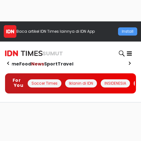
Baca artikel
IDN Times
lainnya di IDN App
Install
SUMUT
Home
Food
News
Sport
Travel
For
Soccer Times
Iklanin di IDN
INSIDENESIA
#
You