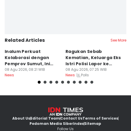
Related Articles
See More
Inalum Perkuat
Ragukan Sebab
D
Kolaborasi dengan
Kematian, Keluarga Eks
T
Pemprov Sumut, Ini
Istri Polisi Lapor ke
Po
Programnya
08 Agu 2026, 08:21 WIB
Polda
08 Agu 2026, 07:25 WIB
B
07
Polls
News
News
Ne
About Us
Editorial Team
Contact Us
Terms of Services
Pedoman Media Siber
Index
Sitemap
Follow Us