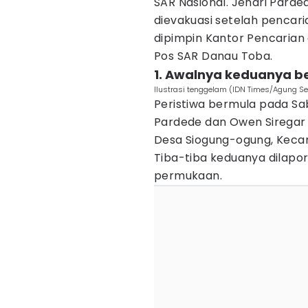
SAR Nasional. Jendri Parde
dievakuasi setelah pencari
dipimpin Kantor Pencarian
Pos SAR Danau Toba.
1. Awalnya keduanya b
Ilustrasi tenggelam (IDN Times/Agung S
Peristiwa bermula pada Sab
Pardede dan Owen Siregar 
Desa Siogung-ogung, Keca
Tiba-tiba keduanya dilapo
permukaan.