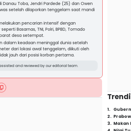
i Danau Toba, Jendri Pardede (25) dan Owen
ewas setelah dilaporkan tenggelam saat mandi
melakukan pencarian intensif dengan
seperti Basarnas, TNI, Polri, BPBD, Tomado
aparat desa setempat.
n dalam keadaan meninggal dunia setelah
er dari lokasi awal tenggelam, diikuti oleh
ak jauh dari posisi korban pertama.
ssisted and reviewed by our editorial team.
Trendi
1
.
Gubern
2
.
Prabow
3
.
Makan B
4
.
Nilai T