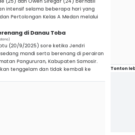
de (25) dan Owen Siregar (24) berhasil
an intensif selama beberapa hari yang
 dan Pertolongan Kelas A Medan melalui
erenang di Danau Toba
edana)
tu (20/9/2025) sore ketika Jendri
sedang mandi serta berenang di perairan
matan Pangururan, Kabupaten Samosir.
Tonton leb
rkan tenggelam dan tidak kembali ke