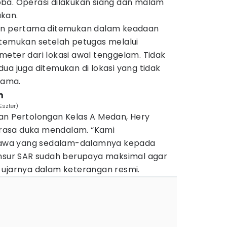
ba. Operasi dilakukan siang dan malam
kan.
ban pertama ditemukan dalam keadaan
itemukan setelah petugas melalui
eter dari lokasi awal tenggelam. Tidak
ua juga ditemukan di lokasi yang tidak
tama.
m
Eszter)
an Pertolongan Kelas A Medan, Hery
rasa duka mendalam. “Kami
awa yang sedalam-dalamnya kepada
unsur SAR sudah berupaya maksimal agar
 ujarnya dalam keterangan resmi.