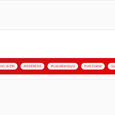
anin di IDN
INSIDENESIA
#LokalBerdaya
Profil Dokter
Qu