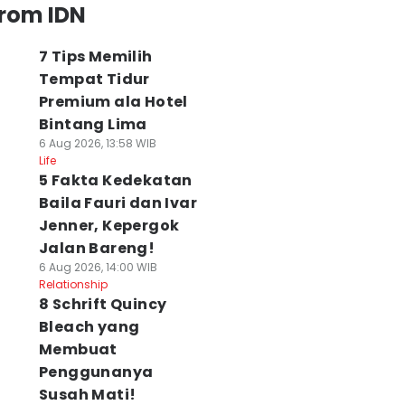
from IDN
7 Tips Memilih
Tempat Tidur
Premium ala Hotel
Bintang Lima
6 Aug 2026, 13:58 WIB
Life
5 Fakta Kedekatan
Baila Fauri dan Ivar
Jenner, Kepergok
Jalan Bareng!
6 Aug 2026, 14:00 WIB
Relationship
8 Schrift Quincy
Bleach yang
Membuat
Penggunanya
Susah Mati!