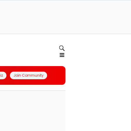
iz
Join Community