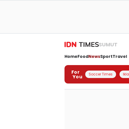
SUMUT
Home
Food
News
Sport
Travel
For
Soccer Times
Ikl
You