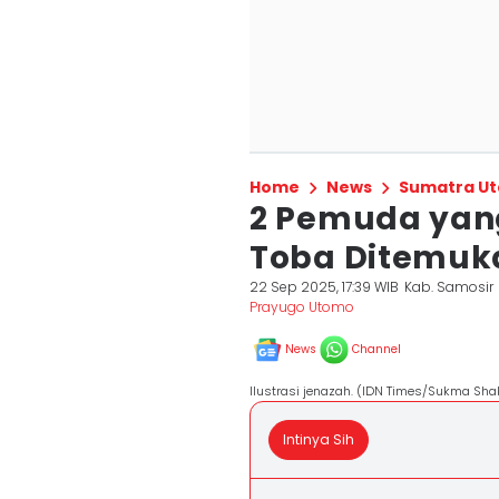
Home
News
Sumatra Ut
2 Pemuda yang
Toba Ditemuk
22 Sep 2025, 17:39 WIB
Kab. Samosir
Prayugo Utomo
News
Channel
Ilustrasi jenazah. (IDN Times/Sukma Shak
Intinya Sih