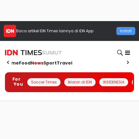
Baca artikel
IDN Times
lainnya di IDN App
Install
SUMUT
Home
Food
News
Sport
Travel
For
Soccer Times
Iklanin di IDN
INSIDENESIA
#
You