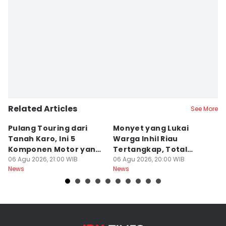
Related Articles
See More
Pulang Touring dari
Monyet yang Lukai
A
Tanah Karo, Ini 5
Warga Inhil Riau
D
Komponen Motor yang
Tertangkap, Total
Pe
Wajib Dicek
06 Agu 2026, 21:00 WIB
Korban 19 Orang
06 Agu 2026, 20:00 WIB
P
06
News
News
Ne
K