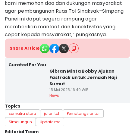
kami memohon doa dan dukungan masyarakat
agar pembangunan Ruas Tol Sinaksak–Simpang
Panei ini dapat segera rampung agar
memberikan manfaat dan konektivitas yang
cepat kepada masyarakat,” pungkasnya.
Share Article
Curated For You
Gibran Minta Bobby Ajukan
Fastrack untuk Jemaah Haji
Sumut
15 Mei 2025, 16:40 WIB
News
Topics
sumatra utara
jalan tol
Pematangsiantar
Simalungun
Update me
Editorial Team