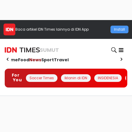
Baca artikel
IDN Times
lainnya di IDN App
Install
SUMUT
Home
Food
News
Sport
Travel
For
Soccer Times
Iklanin di IDN
INSIDENESIA
#
You