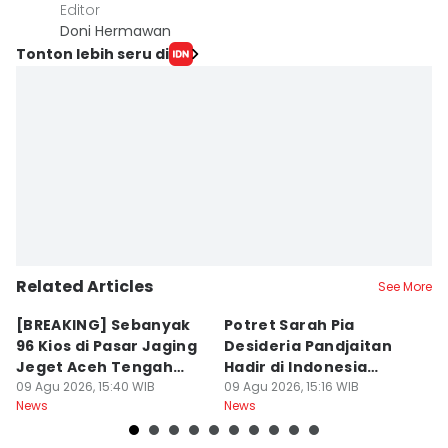
Editor
Doni Hermawan
Tonton lebih seru di
Related Articles
See More
[BREAKING] Sebanyak
Potret Sarah Pia
K
96 Kios di Pasar Jaging
Desideria Pandjaitan
P
Jeget Aceh Tengah
Hadir di Indonesia
P
Terbakar
09 Agu 2026, 15:40 WIB
Fashion Week 2026
09 Agu 2026, 15:16 WIB
09
News
News
Ne