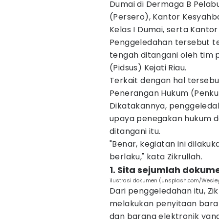
Dumai di Dermaga B Pelab
(Persero), Kantor Kesyahb
Kelas I Dumai, serta Kanto
Penggeledahan tersebut te
tengah ditangani oleh tim 
(Pidsus) Kejati Riau.
Terkait dengan hal tersebu
Penerangan Hukum (Penkum)
Dikatakannya, penggeleda
upaya penegakan hukum d
ditangani itu.
"Benar, kegiatan ini dilak
berlaku," kata Zikrullah.
1. Sita sejumlah dokum
ilustrasi dokumen (unsplash.com/Wesley
Dari penggeledahan itu, Zi
melakukan penyitaan baran
dan barang elektronik yan