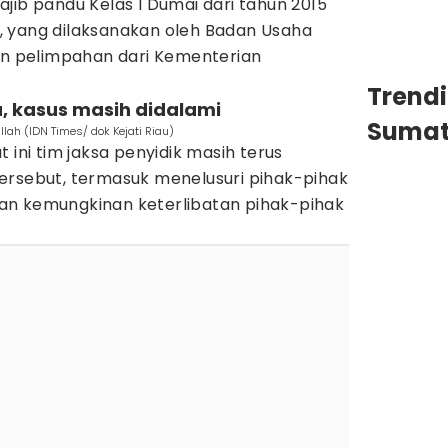
jib pandu Kelas I Dumai dari tahun 2015
 yang dilaksanakan oleh Badan Usaha
zin pelimpahan dari Kementerian
Trend
, kasus masih didalami
Sumat
lah (IDN Times/ dok Kejati Riau)
 ini tim jaksa penyidik masih terus
ersebut, termasuk menelusuri pihak-pihak
an kemungkinan keterlibatan pihak-pihak