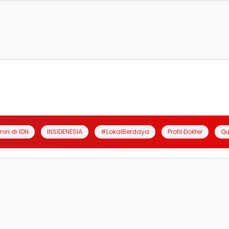
anin di IDN
INSIDENESIA
#LokalBerdaya
Profil Dokter
Qu