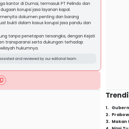
iga kantor di Dumai, termasuk PT Pelindo dan
t dugaan korupsi jasa layanan kapal.
a menyita dokumen penting dan barang
at bukti dalam kasus korupsi jasa pandu dan
sung tanpa penetapan tersangka, dengan Kejati
n transparansi serta dukungan terhadap
 wilayah hukumnya.
ssisted and reviewed by our editorial team.
Trendi
1
.
Gubern
2
.
Prabow
3
.
Makan B
4
.
Nilai T