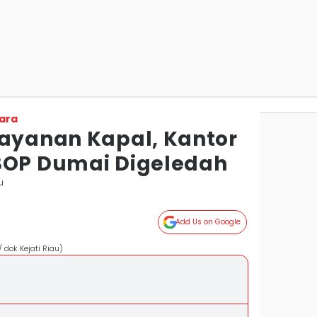
ara
Layanan Kapal, Kantor
SOP Dumai Digeledah
u
Add Us on Google
dok Kejati Riau)