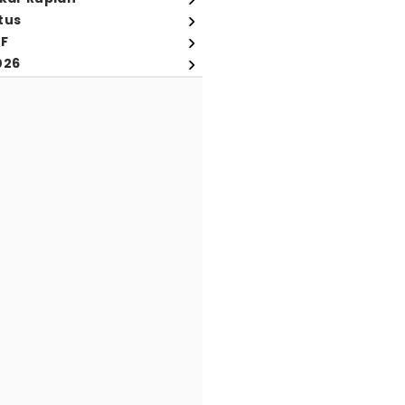
tus
FF
026