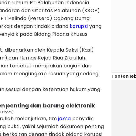
uhan Umum PT Pelabuhan Indonesia
andaran dan Otoritas Pelabuhan (KSOP)
r PT Pelindo (Persero) Cabang Dumai.
rkait dengan tindak pidana
korupsi
yang
penyidik pada Bidang Pidana Khusus
t, dibenarkan oleh Kepala Seksi (Kasi)
 dan Humas Kejati Riau Zikrullah.
han tersebut merupakan bagian dari
alam mengungkap rasuah yang sedang
Tonton leb
ukan sesuai dengan ketentuan hukum yang
en penting dan barang elektronik
 Tingey)
krullah melanjutkan, tim
jaksa
penyidik
g bukti, yakni sejumlah dokumen penting
g berkaitan dengan tindak pidana korupsi