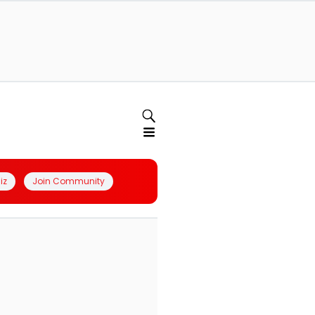
iz
Join Community