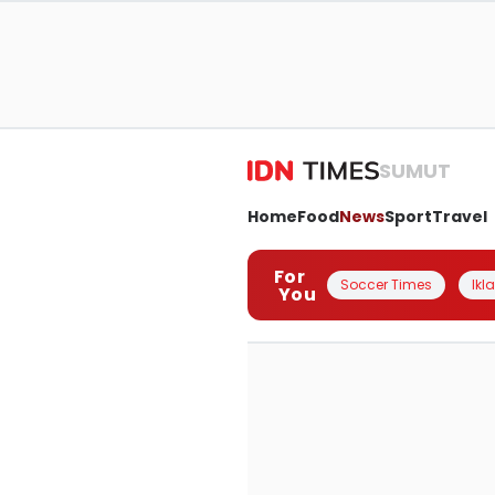
SUMUT
Home
Food
News
Sport
Travel
For
Soccer Times
Ikl
You