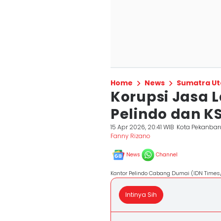
Home
News
Sumatra Ut
Korupsi Jasa 
Pelindo dan K
15 Apr 2026, 20:41 WIB
Kota Pekanbar
Fanny Rizano
News
Channel
Kantor Pelindo Cabang Dumai (IDN Times/ 
Intinya Sih