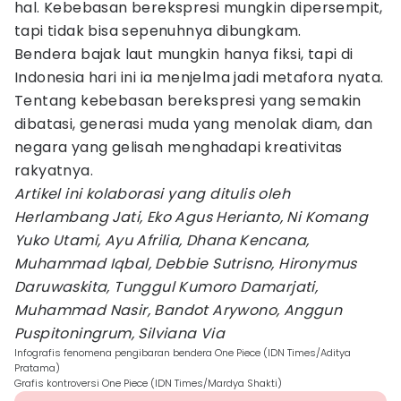
hal. Kebebasan berekspresi mungkin dipersempit,
tapi tidak bisa sepenuhnya dibungkam.
Bendera bajak laut mungkin hanya fiksi, tapi di
Indonesia hari ini ia menjelma jadi metafora nyata.
Tentang kebebasan berekspresi yang semakin
dibatasi, generasi muda yang menolak diam, dan
negara yang gelisah menghadapi kreativitas
rakyatnya.
Artikel ini kolaborasi yang ditulis oleh
Herlambang Jati, Eko Agus Herianto, Ni Komang
Yuko Utami, Ayu Afrilia, Dhana Kencana,
Muhammad Iqbal, Debbie Sutrisno, Hironymus
Daruwaskita, Tunggul Kumoro Damarjati,
Muhammad Nasir, Bandot Arywono, Anggun
Puspitoningrum, Silviana Via
Infografis fenomena pengibaran bendera One Piece (IDN Times/Aditya
Pratama)
Grafis kontroversi One Piece (IDN Times/Mardya Shakti)