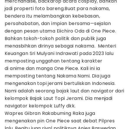
merchandise, backdrop acara cosplay, bahkan
jadi properti foto bareng.Buat para nakama,
bendera itu melambangkan kebebasan,
persahabatan, dan impian bersama—sejalan
dengan pesan utama Eiichiro Oda di One Piece.
Bahkan tokoh-tokoh politik dan publik juga
menasbihkan dirinya sebagai nakama. Menteri
Keuangan Sri Mulyani Indrawati pada 2023 lalu
memposting unggahan tentang karakter
di anime dan manga One Piece. Kali ini ia
memposting tentang Nakama Nami. Dia juga
mengenakan topi jerami bertuliskan Indonesia.
Nami adalah seorang bajak laut dan navigator dari
kelompok Bajak Laut Topi Jerami. Dia menjadi
navigator kelompok Luffy dkk.
Wapres Gibran Rakabuming Raka juga
mengenakan pin One Piece saat debat Pilpres
lalu. Begitu juga rival politiknya Anies Baswedan