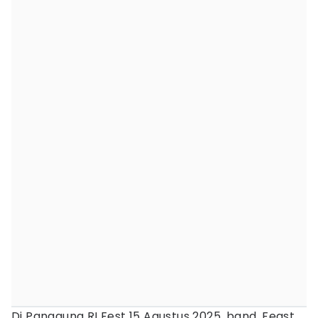
Di Panggung RI Fest 15 Agustus 2025, band .Feast