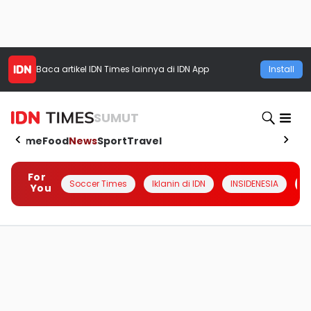
Baca artikel
IDN Times
lainnya di IDN App
Install
SUMUT
Home
Food
News
Sport
Travel
For
Soccer Times
Iklanin di IDN
INSIDENESIA
#
You