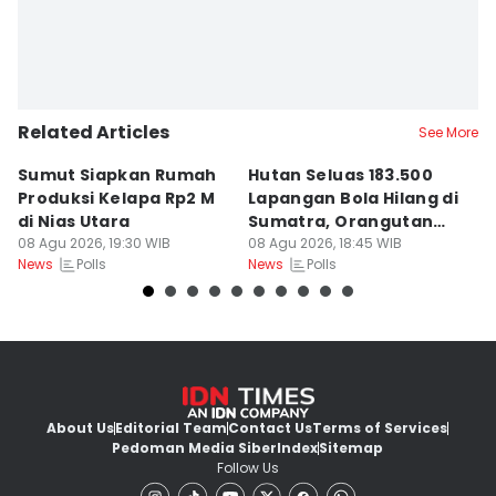
Related Articles
See More
Sumut Siapkan Rumah
Hutan Seluas 183.500
5
Produksi Kelapa Rp2 M
Lapangan Bola Hilang di
S
di Nias Utara
Sumatra, Orangutan
P
08 Agu 2026, 19:30 WIB
Tertekan
08 Agu 2026, 18:45 WIB
08
Polls
Polls
News
News
Ne
About Us
Editorial Team
Contact Us
Terms of Services
Pedoman Media Siber
Index
Sitemap
Follow Us