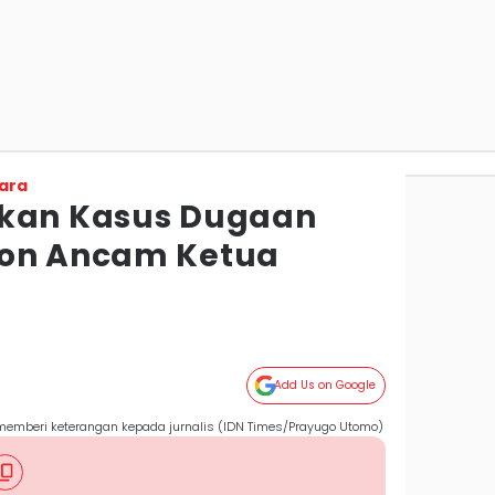
ara
ikan Kasus Dugaan
ion Ancam Ketua
Add Us on Google
memberi keterangan kepada jurnalis (IDN Times/Prayugo Utomo)