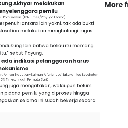
ukung Akhyar melakukan
More 
enyelenggara pemilu
u Kota Medan. (IDN Times/Prayugo Utomo)
erpenuhi antara lain yakni, tak ada bukti
asution melakukan menghalangi tugas
i pendukung lain bahwa beliau itu memang
itu," sebut Payung.
a ada indikasi pelanggaran harus
 mekanisme
n, Akhyar Nasution-Salman Alfarisi usai lakukan tes kesehatan
IDN Times/ Indah Permata Sari)
ung juga mengatakan, walaupun belum
 pidana pemilu yang diproses hingga
gaskan selama ini sudah bekerja secara