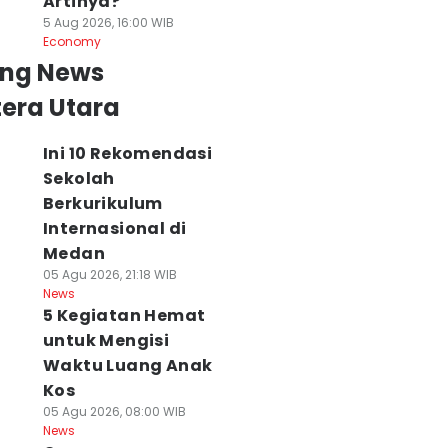
Artinya?
5 Aug 2026, 16:00 WIB
Economy
ing News
era Utara
Ini 10 Rekomendasi
erluas Layanan,
Sidang Lanjutan
Ekonomi Sumut
Sekolah
nwil Imigrasi
Korupsi
Tumbuh 5,06
umut Pinjam
Berkurikulum
Waterfront, Hakim
Persen di Triwul
akai Gedung
akan Panggil
II, Berikut
Internasional di
ntuk Layanan
Jaksa Pelapor
Catatannya
Medan
aspor
06 Agu 2026, 07:47 WIB
06 Agu 2026, 07:00 WI
05 Agu 2026, 21:18 WIB
News
News
 Agu 2026, 08:08 WIB
News
ws
5 Kegiatan Hemat
untuk Mengisi
Waktu Luang Anak
Kos
05 Agu 2026, 08:00 WIB
News