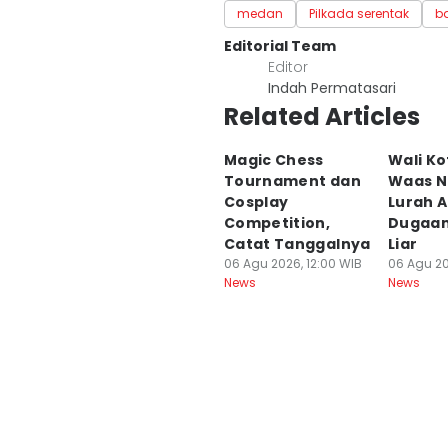
medan
Pilkada serentak
b
Editorial Team
Editor
Indah Permatasari
Related Articles
Magic Chess
Wali Ko
Tournament dan
Waas N
Cosplay
Lurah A
Competition,
Dugaan
Catat Tanggalnya
Liar
06 Agu 2026, 12:00 WIB
06 Agu 20
News
News