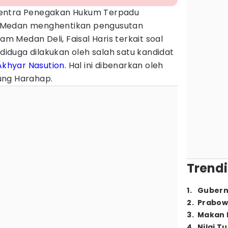
entra Penegakan Hukum Terpadu
Medan menghentikan pengusutan
 Medan Deli, Faisal Haris terkait soal
duga dilakukan oleh salah satu kandidat
Akhyar Nasution
. Hal ini dibenarkan oleh
ung Harahap.
Trendi
1
.
Gubern
2
.
Prabow
3
.
Makan B
4
.
Nilai T