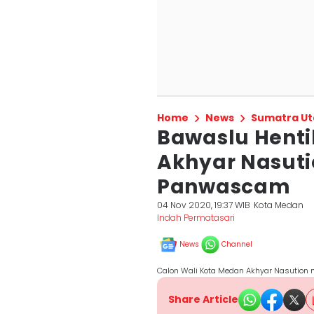
Home
News
Sumatra Ut
Bawaslu Hent
Akhyar Nasut
Panwascam
04 Nov 2020, 19:37 WIB
Kota Medan
Indah Permatasari
News
Channel
Calon Wali Kota Medan Akhyar Nasution 
Share Article