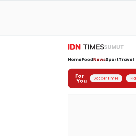
SUMUT
Home
Food
News
Sport
Travel
For
Soccer Times
Ikl
You