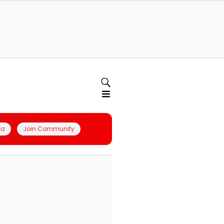
iz
Join Community