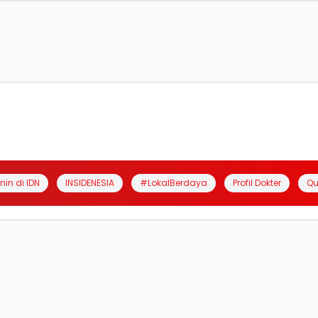
anin di IDN
INSIDENESIA
#LokalBerdaya
Profil Dokter
Qu