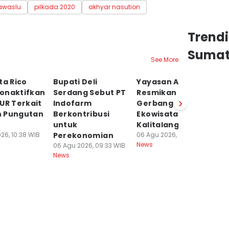
awaslu
pilkada 2020
akhyar nasution
Trend
Sumat
See More
ta Rico
Bupati Deli
Yayasan AHM
P
onaktifkan
Serdang Sebut PT
Resmikan
Ka
UR Terkait
Indofarm
Gerbang
S
 Pungutan
Berkontribusi
Ekowisata
P
untuk
Kalitalang
U
26, 10:38 WIB
Perekonomian
06 Agu 2026, 09:01 WIB
P
News
06 Agu 2026, 09:33 WIB
06
News
Ne