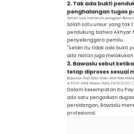
2. Tak ada bukti pend
penghalangan tugas p
Akhyar usai memenuhi panggilan Bawasl
Salah satu unsur yang tak t
pendukung bahwa Akhyar N
penyelenggara pemilu.
"Selain itu tidak ada bukt
ada niatan juga melakukan 
3. Bawaslu sebut ketik
tetap diproses sesuai
Bapaslon Wali Kota-Wakil Wali Kota Meda
di RSUP. HAM Medan, Rabu (9/9/2020). (
Dalam kesempatan itu Pay
ada satu pengaduan dugaan
persidangan, Bawaslu mene
profesional.