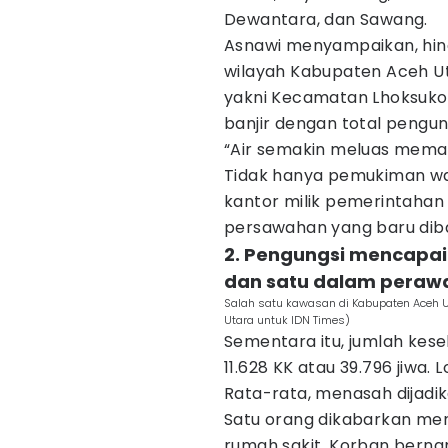
Dewantara, dan Sawang.
Asnawi menyampaikan, hing
wilayah Kabupaten Aceh Ut
yakni Kecamatan Lhoksuk
banjir dengan total pengun
“Air semakin meluas memas
Tidak hanya pemukiman wa
kantor milik pemerintahan 
persawahan yang baru diba
2. Pengungsi mencapai 
dan satu dalam peraw
Salah satu kawasan di Kabupaten Aceh U
Utara untuk IDN Times)
Sementara itu, jumlah kese
11.628 KK atau 39.796 jiwa. 
Rata-rata, menasah dijadi
Satu orang dikabarkan men
rumah sakit. Korban bern