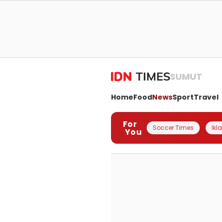
SUMUT
Home
Food
News
Sport
Travel
For
Soccer Times
Ikl
You