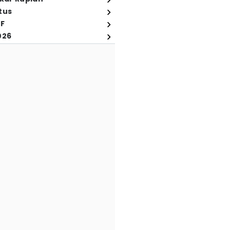
tus
FF
026