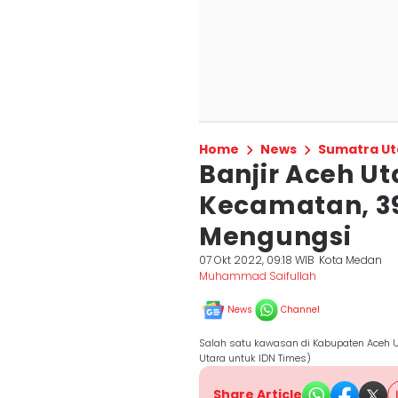
Home
News
Sumatra Ut
Banjir Aceh Ut
Kecamatan, 3
Mengungsi
07 Okt 2022, 09:18 WIB
Kota Medan
Muhammad Saifullah
News
Channel
Salah satu kawasan di Kabupaten Aceh U
Utara untuk IDN Times)
Share Article