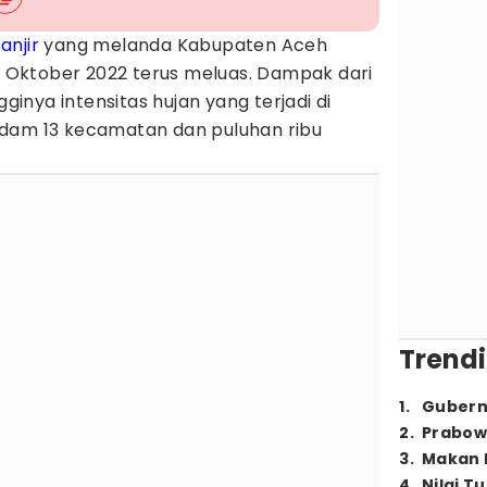
anjir
yang melanda Kabupaten Aceh
 4 Oktober 2022 terus meluas. Dampak dari
gginya intensitas hujan yang terjadi di
ndam 13 kecamatan dan puluhan ribu
Trendi
1
.
Gubern
2
.
Prabow
3
.
Makan B
4
.
Nilai T