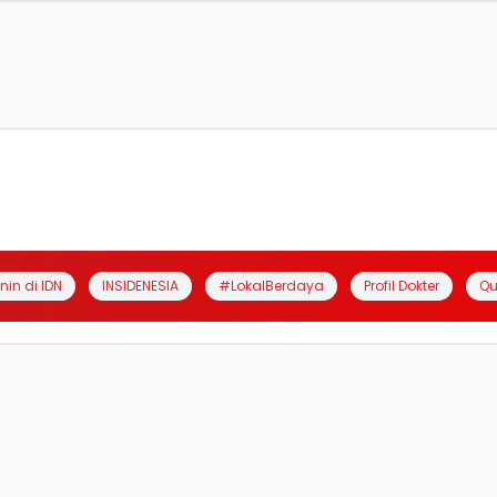
anin di IDN
INSIDENESIA
#LokalBerdaya
Profil Dokter
Qu