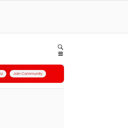
iz
Join Community