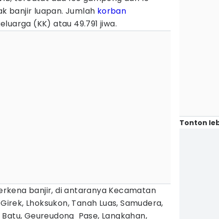
 banjir luapan. Jumlah
korban
luarga (KK) atau 49.791 jiwa.
Tonton leb
rkena banjir, di antaranya Kecamatan
t Girek, Lhoksukon, Tanah Luas, Samudera,
 Batu, Geureudong Pase, Langkahan,