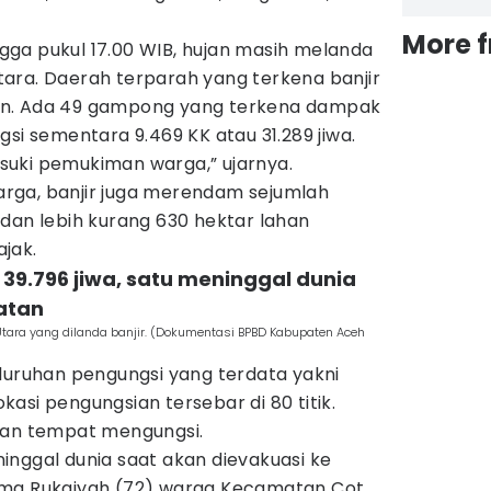
More 
ga pukul 17.00 WIB, hujan masih melanda
ara. Daerah terparah yang terkena banjir
on. Ada 49 gampong yang terkena dampak
gsi sementara 9.469 KK atau 31.289 jiwa.
uki pemukiman warga,” ujarnya.
rga, banjir juga merendam sejumlah
dan lebih kurang 630 hektar lahan
jak.
39.796 jiwa, satu meninggal dunia
atan
tara yang dilanda banjir. (Dokumentasi BPBD Kabupaten Aceh
luruhan pengungsi yang terdata yakni
Lokasi pengungsian tersebar di 80 titik.
kan tempat mengungsi.
inggal dunia saat akan dievakuasi ke
ama Rukaiyah (72) warga Kecamatan Cot