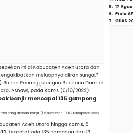
5
.
17 Agus
6
.
Piala A
7
.
GIIAS 2
sepekan ini di Kabupaten Aceh utara dan
ngakibatkan meluapnya aliran sungai,”
a) Badan Penanggulangan Bencana Daerah
ra, Asnawi, pada Kamis (6/10/2022).
pak banjir mencapai 135 gampong
tara yang dilanda banjir. (Dokumentasi BPBD Kabupaten Aceh
bupaten Aceh Utara hingga Kamis, 6
IB, tercatat ada 135 gampong dari 13