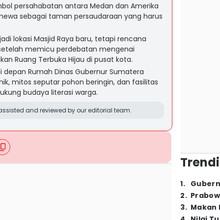
mbol persahabatan antara Medan dan Amerika
stimewa sebagai taman persaudaraan yang harus
di lokasi Masjid Raya baru, tetapi rencana
an setelah memicu perdebatan mengenai
n Ruang Terbuka Hijau di pusat kota.
 di depan Rumah Dinas Gubernur Sumatera
nik, mitos seputar pohon beringin, dan fasilitas
kung budaya literasi warga.
ssisted and reviewed by our editorial team.
Trendi
1
.
Gubern
2
.
Prabow
3
.
Makan B
4
.
Nilai T