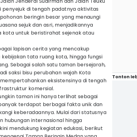
Jalan Jenderal Sudirman dan Jalan Teuku
di penyejuk di tengah padatnya aktivitas
pohonan beringin besar yang menaungi
sana sejuk dan asri, menjadikannya
a kota untuk beristirahat sejenak atau
agai lapisan cerita yang mencakup
a kebijakan tata ruang kota, hingga fungsi
ang. Sebagai salah satu taman bersejarah,
di saksi bisu perubahan wajah Kota
Tonton leb
 mempertahankan eksistensinya di tengah
astruktur komersial.
gkin taman ini hanya terlihat sebagai
, banyak terdapat berbagai fakta unik dan
angi keberadaannya. Mulai dari statusnya
an hubungan internasional hingga
 kini mendukung kegiatan edukasi, berikut
k mengenai Taman Beringin Medan yang