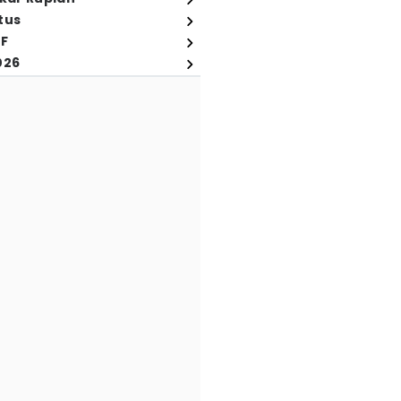
tus
FF
026