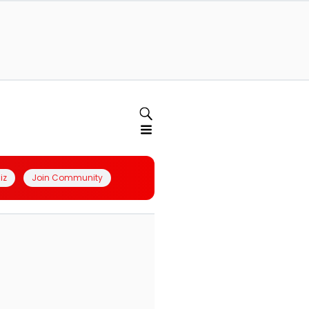
iz
Join Community