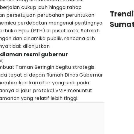
erjalan cukup jauh hingga tahap
Trend
an persetujuan perubahan peruntukan
 memicu perdebatan mengenai pentingnya
Sumat
uka Hijau (RTH) di pusat kota. Setelah
gan dan dinamika publik, rencana alih
nya tidak dilanjutkan.
kediaman resmi gubernur
i)
mbuat Taman Beringin begitu strategis
ada tepat di depan Rumah Dinas Gubernur
 memberikan karakter yang unik pada
nnya di jalur protokol VVIP menuntut
manan yang relatif lebih tinggi.