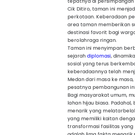
tepatnya di persimpangan 
Cik Ditiro, taman ini menja
perkotaan. Keberadaan pe
area taman memberikan sua
destinasi favorit bagi warg
berolahraga ringan.
Taman ini menyimpan berb
sejarah
diplomasi
, dinamik
sosial yang terus berkemb
keberadaannya telah menja
Medan dari masa ke masa,
pesatnya pembangunan infr
Bagi masyarakat umum, mun
lahan hijau biasa. Padahal
menarik yang melatarbelak
yang memiliki kaitan deng
transformasi fasilitas yang
adalah lima fakta menari