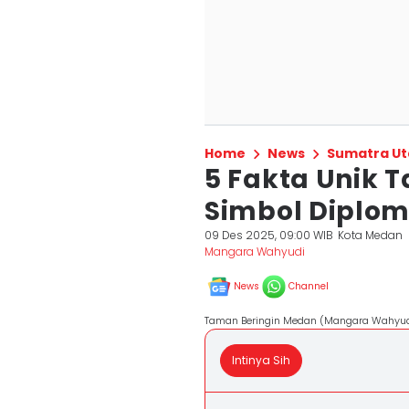
Home
News
Sumatra Ut
5 Fakta Unik 
Simbol Diploma
09 Des 2025, 09:00 WIB
Kota Medan
Mangara Wahyudi
News
Channel
Taman Beringin Medan (Mangara Wahyud
Intinya Sih