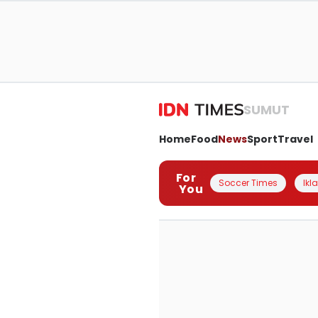
SUMUT
Home
Food
News
Sport
Travel
For
Soccer Times
Ikl
You