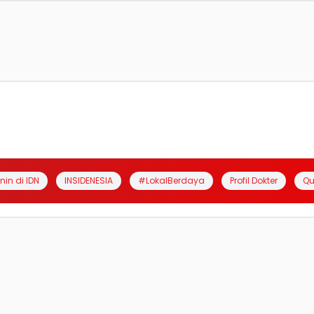
anin di IDN
INSIDENESIA
#LokalBerdaya
Profil Dokter
Qu