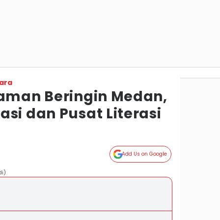
ara
Taman Beringin Medan,
si dan Pusat Literasi
Add Us on Google
i)