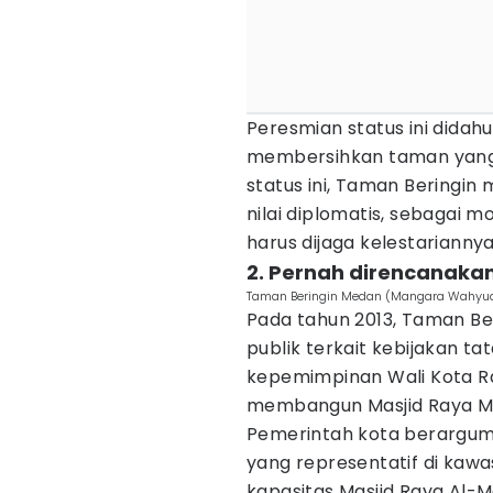
Peresmian status ini didah
membersihkan taman yang 
status ini, Taman Beringin 
nilai diplomatis, sebagai
harus dijaga kelestariannya
2. Pernah direncanakan
Taman Beringin Medan (Mangara Wahyud
Pada tahun 2013, Taman Be
publik terkait kebijakan tat
kepemimpinan Wali Kota R
membangun Masjid Raya Med
Pemerintah kota berargume
yang representatif di kawa
kapasitas Masjid Raya Al-M