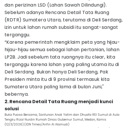
dan perizinan LSD (Lahan Sawah Dilindungi).
Sebelum adanya Rencana Detail Tata Ruang
(RDTR) Sumatera Utara, terutama di Deli Serdang,
izin untuk lahan rumah subsidi itu sangat-sangat
terganggu.
“Karena pemerintah mengklaim peta yang hijau-
hijau-hijau semua sebagai lahan pertanian, lahan
LP2B. Jadi sebelum tata ruangnya itu clear, kita
terganggu karena lahan yang paling utama itu di
Deli Serdang. Bukan hanya Deli Serdang, Pak
Presiden minta itu di 9 provinsi termasuk kita
Sumatera Utara paling lama di bulan Juni,"
bebernya.
2. Rencana Detail Tata Ruang menjadi kunci
solusi
Buka Puasa Bersama, Santunan Anak Yatim dan Dhuafa REI Sumut di Aula
Tengku Rizal Nurdin Rumah Dinas Gubernur Sumut, Medan, Kamis
(12/3/2026).(IDN Times/Arifin Al Alamudi)