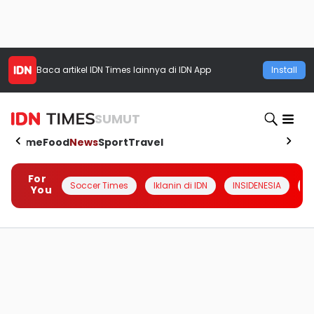
Baca artikel
IDN Times
lainnya di IDN App
Install
SUMUT
Home
Food
News
Sport
Travel
For
Soccer Times
Iklanin di IDN
INSIDENESIA
#
You