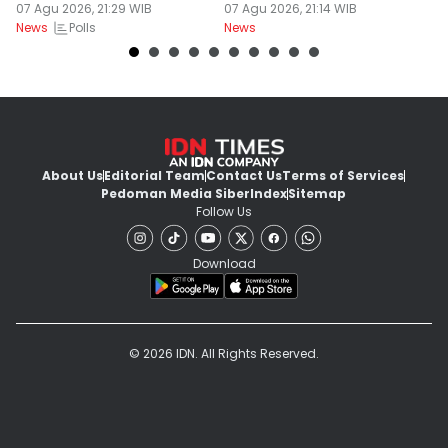
Berkarakter Tempel
07 Agu 2026, 21:29 WIB
07 Agu 2026, 21:14 WIB
07
Polls
News
News
Ne
About Us
Editorial Team
Contact Us
Terms of Services
Pedoman Media Siber
Index
Sitemap
Follow Us
Download
© 2026 IDN. All Rights Reserved.