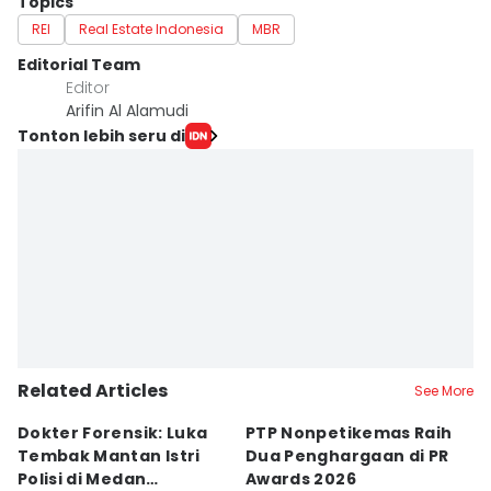
Topics
REI
Real Estate Indonesia
MBR
Editorial Team
Editor
Arifin Al Alamudi
Tonton lebih seru di
Related Articles
See More
Dokter Forensik: Luka
PTP Nonpetikemas Raih
E
Tembak Mantan Istri
Dua Penghargaan di PR
M
Polisi di Medan
Awards 2026
Sa