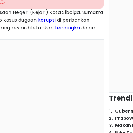
saan Negeri (Kejari) Kota Sibolga, Sumatra
p kasus dugaan
korupsi
di perbankan
orang resmi ditetapkan
tersangka
dalam
Trendi
1
.
Gubern
2
.
Prabow
3
.
Makan B
4
.
Nilai T