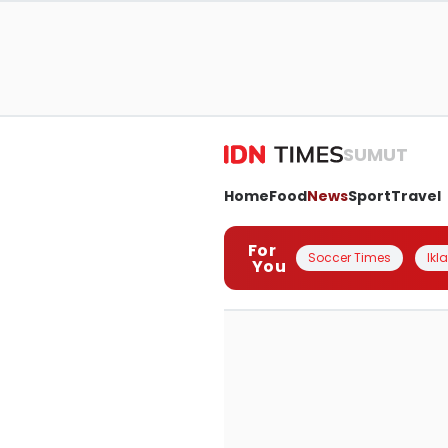
SUMUT
Home
Food
News
Sport
Travel
For
Soccer Times
Ikl
You