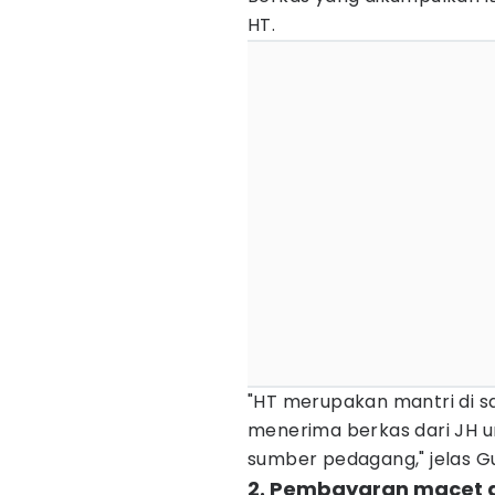
HT.
"HT merupakan mantri di s
menerima berkas dari JH u
sumber pedagang," jelas 
2. Pembayaran macet d