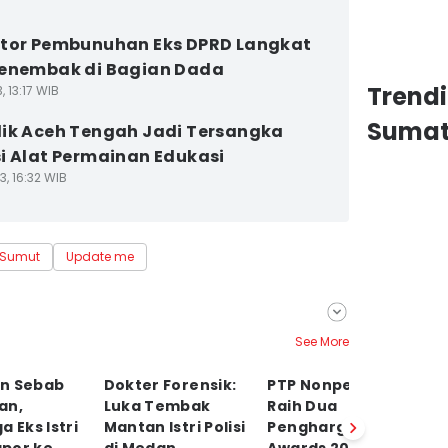
tor Pembunuhan Eks DPRD Langkat
enembak di Bagian Dada
Trend
, 13:17 WIB
Sumat
ik Aceh Tengah Jadi Tersangka
i Alat Permainan Edukasi
3, 16:32 WIB
 Sumut
Update me
See More
n Sebab
Dokter Forensik:
PTP Nonpetikemas
En
an,
Luka Tembak
Raih Dua
M
a Eks Istri
Mantan Istri Polisi
Penghargaan di PR
L