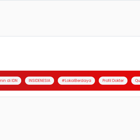
anin di IDN
INSIDENESIA
#LokalBerdaya
Profil Dokter
Qu