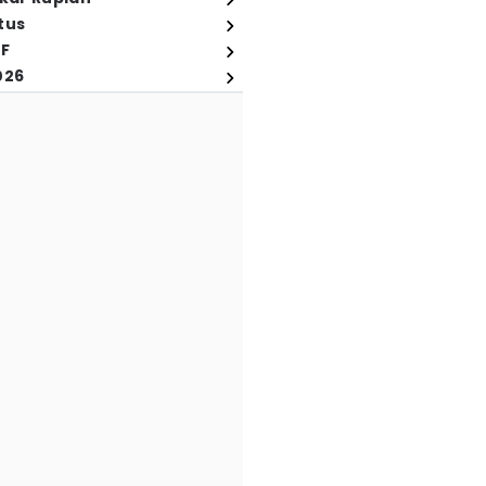
tus
FF
026