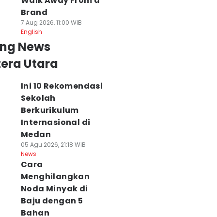
Walk Away From a
Brand
7 Aug 2026, 11:00 WIB
English
ing News
era Utara
Ini 10 Rekomendasi
Sekolah
Berkurikulum
Internasional di
Medan
05 Agu 2026, 21:18 WIB
News
Cara
Menghilangkan
dari Suci
Nilai Tukar Petani
Modifikasi Knalp
Noda Minyak di
engejar Mimpi
Sumut Turun 2,36
Motor Jangan
Baju dengan 5
ewat Sekolah
Persen, Harga
Sampai
Bahan