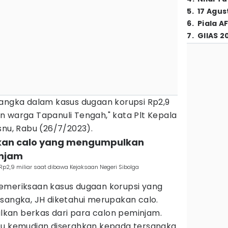
5
.
17 Agus
6
.
Piala A
7
.
GIIAS 2
sangka dalam kasus dugaan korupsi Rp2,9
n warga Tapanuli Tengah," kata Plt Kepala
snu, Rabu (26/7/2023).
akan calo yang mengumpulkan
injam
p2,9 miliar saat dibawa Kejaksaan Negeri Sibolga
emeriksaan kasus dugaan korupsi yang
rsangka, JH diketahui merupakan calo.
kan berkas dari para calon peminjam.
tu kemudian diserahkan kepada tersangka