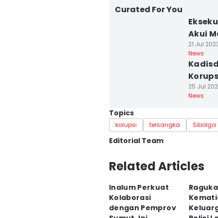
Curated For You
Ekseku
Akui M
21 Jul 2023
News
Kadisd
Korups
25 Jul 202
News
Topics
korupsi
tersangka
Sibolga
Editorial Team
Editor
Related Articles
Hendra Simanjuntak
Inalum Perkuat
Raguka
Editor
Kolaborasi
Kemati
Doni Hermawan
dengan Pemprov
Keluarg