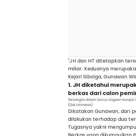
"JH dan HT ditetapkan ter
miliar. Keduanya merupaka
Kejari Sibolga, Gunawan Wi
1. JH diketahui merup
berkas dari calon pem
Tersangka dalam kasus dugaan korupsi R
(Dok.Istimewa)
Dikatakan Gunawan, dari p
dilakukan terhadap dua te
Tugasnya yakni mengumpul
Berkas yang dikumpulkan i