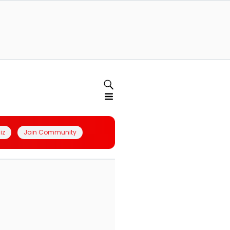
iz
Join Community