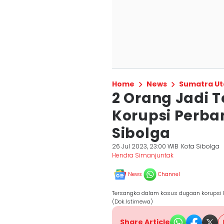
Home
News
Sumatra Ut
2 Orang Jadi 
Korupsi Perba
Sibolga
26 Jul 2023, 23:00 WIB
Kota Sibolga
Hendra Simanjuntak
News
Channel
Tersangka dalam kasus dugaan korupsi R
(Dok.Istimewa)
Share Article