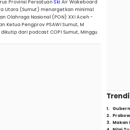
us Provinsi Persatuan
Ski
Air Wakeboard
ra Utara (Sumut) menargetkan minimal
an Olahraga Nasional (PON) XXI Aceh -
akan Ketua Pengprov PSAWI Sumut, M
i dikutip dari podcast COPI Sumut, Minggu
Trendi
1
.
Gubern
2
.
Prabow
3
.
Makan B
4
.
Nilai T