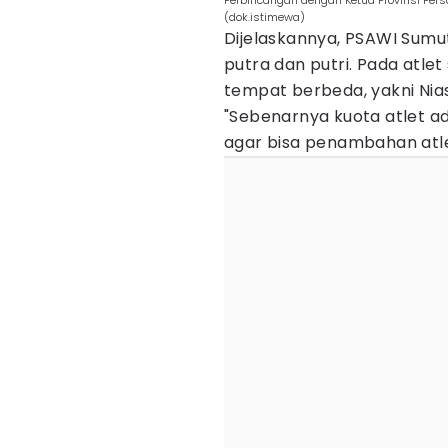
Perbincangan dengan Ketua Provinsi Per
(dok.istimewa)
Dijelaskannya, PSAWI Sumut 
putra dan putri. Pada atlet 
tempat berbeda, yakni Nia
"Sebenarnya kuota atlet ada
agar bisa penambahan atle