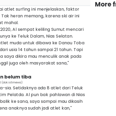
More 
i atlet surfing ini menjelaskan, faktor
 Tak heran memang, karena ski air ini
t mahal.
2020, Al sempat keliling Sumut mencari
tunya ke Teluk Dalam, Nias Selatan.
 atlet muda untuk dibawa ke Danau Toba
i dari usia 14 tahun sampai 21 tahun. Tapi
a saya dikira mau menculik anak pada
anggil juga oleh masyarakat sana,"
n belum tiba
 (dok.istimewa)
-sia. Setidaknya ada 8 atlet dari Teluk
im Pelatda. Al pun bak pahlawan di Nias
 balik ke sana, saya sampai mau dikasih
na anaknya sudah jadi atlet kan,"