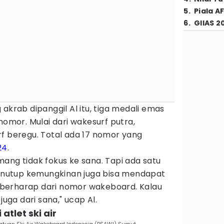
5
.
Piala A
6
.
GIIAS 2
akrab dipanggil Al itu, tiga medali emas
nomor. Mulai dari wakesurf putra,
rf beregu. Total ada 17 nomor yang
24
.
ang tidak fokus ke sana. Tapi ada satu
 menutup kemungkinan juga bisa mendapat
ga berharap dari nomor wakeboard. Kalau
juga dari sana," ucap Al.
atlet ski air