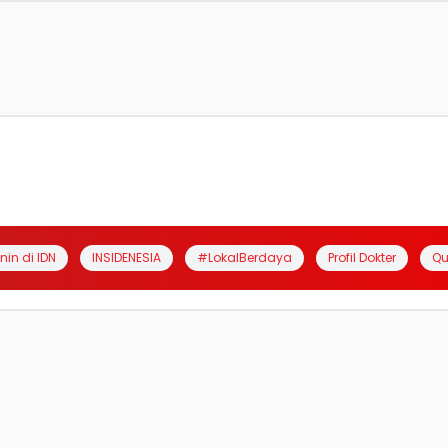
anin di IDN
INSIDENESIA
#LokalBerdaya
Profil Dokter
Qu