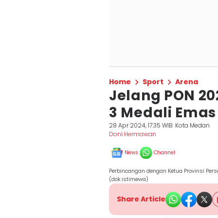
Home
Sport
Arena
Jelang PON 202
3 Medali Emas
28 Apr 2024, 17:35 WIB
Kota Medan
Doni Hermawan
News
Channel
Perbincangan dengan Ketua Provinsi Per
(dok.istimewa)
Share Article