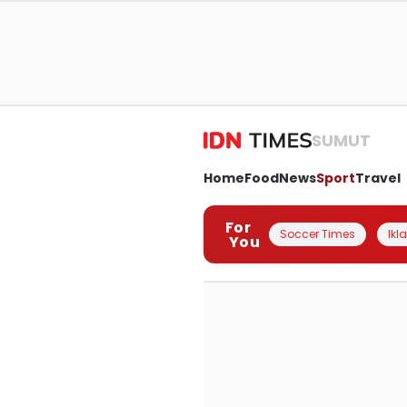
SUMUT
Home
Food
News
Sport
Travel
For
Soccer Times
Ikl
You