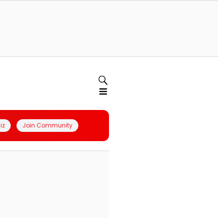
iz
Join Community