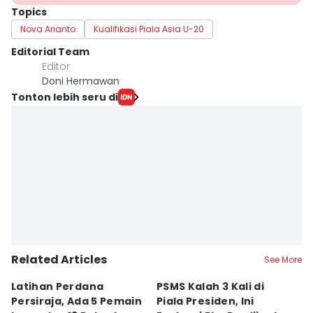
Topics
Nova Arianto
Kualifikasi Piala Asia U-20
Editorial Team
Editor
Doni Hermawan
Tonton lebih seru di
Related Articles
See More
Latihan Perdana
PSMS Kalah 3 Kali di
Di
Persiraja, Ada 5 Pemain
Piala Presiden, Ini
P