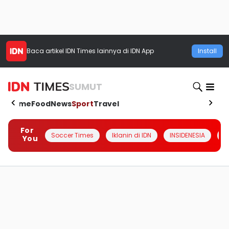
Baca artikel
IDN Times
lainnya di IDN App
Install
SUMUT
Home
Food
News
Sport
Travel
For
Soccer Times
Iklanin di IDN
INSIDENESIA
#
You