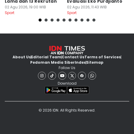
Lama dan 13 Rekrutan
Evaluasi Eko Purdjianto
di
02 Agu 2026, 19:00 WIB
02 Agu 2026, 11:43 WIB
01
Sport
Sport
Sp
About Us
Editorial Team
Contact Us
Terms of Services
Pedoman Media Siber
Index
Sitemap
Follow Us
Download
© 2026 IDN. All Rights Reserved.