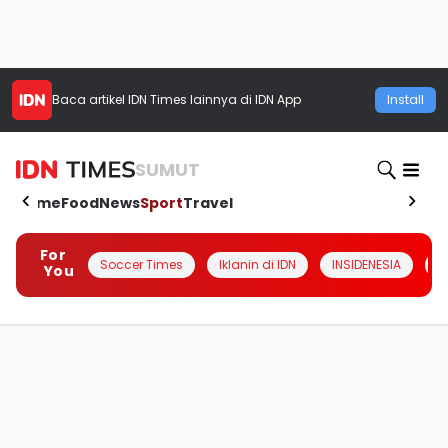
Baca artikel
IDN Times
lainnya di IDN App
Install
SUMUT
Home
Food
News
Sport
Travel
For
Soccer Times
Iklanin di IDN
INSIDENESIA
#
You