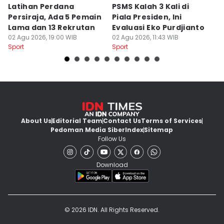
Latihan Perdana
PSMS Kalah 3 Kali di
Di
Persiraja, Ada 5 Pemain
Piala Presiden, Ini
P
Lama dan 13 Rekrutan
Evaluasi Eko Purdjianto
di
02 Agu 2026, 19:00 WIB
02 Agu 2026, 11:43 WIB
01
Sport
Sport
Sp
About Us
Editorial Team
Contact Us
Terms of Services
Pedoman Media Siber
Index
Sitemap
Follow Us
Download
© 2026 IDN. All Rights Reserved.