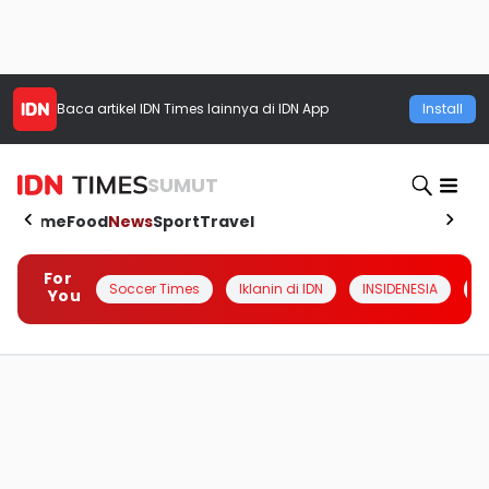
Baca artikel
IDN Times
lainnya di IDN App
Install
SUMUT
Home
Food
News
Sport
Travel
For
Soccer Times
Iklanin di IDN
INSIDENESIA
#
You