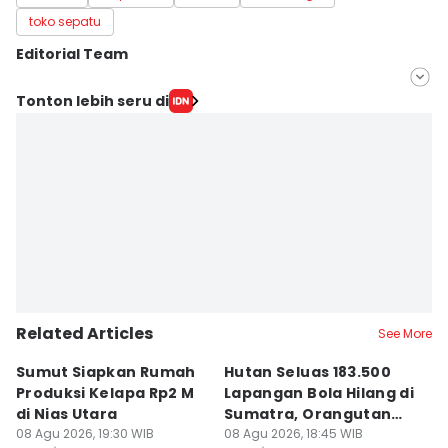
toko sepatu
Editorial Team
Editor
Tonton lebih seru di
Indah Permata Sari
Editor
Doni Hermawan
Related Articles
See More
Sumut Siapkan Rumah
Hutan Seluas 183.500
5
Produksi Kelapa Rp2 M
Lapangan Bola Hilang di
S
di Nias Utara
Sumatra, Orangutan
P
08 Agu 2026, 19:30 WIB
Tertekan
08 Agu 2026, 18:45 WIB
08