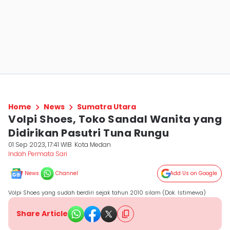
Home
News
Sumatra Utara
Volpi Shoes, Toko Sandal Wanita yang
Didirikan Pasutri Tuna Rungu
01 Sep 2023, 17:41 WIB
Kota Medan
Indah Permata Sari
News
Channel
Add Us on Google
Volpi Shoes yang sudah berdiri sejak tahun 2010 silam (Dok. Istimewa)
Share Article