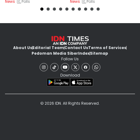
Polls
Polls
News
News
Ne
About Us
Editorial Team
Contact Us
Terms of Services
Pedoman Media Siber
Index
Sitemap
Follow Us
Download
© 2026 IDN. All Rights Reserved.