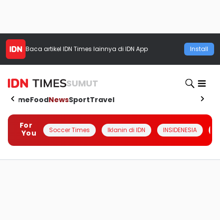
Baca artikel
IDN Times
lainnya di IDN App
Install
SUMUT
Home
Food
News
Sport
Travel
For
Soccer Times
Iklanin di IDN
INSIDENESIA
#
You