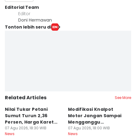
Editorial Team
Editor
Doni Hermawan
Tonton lebih seru di
Related Articles
See More
Nilai Tukar Petani
Modifikasi Knalpot
U
Sumut Turun 2,36
Motor Jangan Sampai
K
Persen, Harga Karet
Mengganggu
L
Jadi Pemicu Utama
07 Agu 2026, 18:30 WIB
Pengendara Lain
07 Agu 2026, 18:00 WIB
07
News
News
Ne