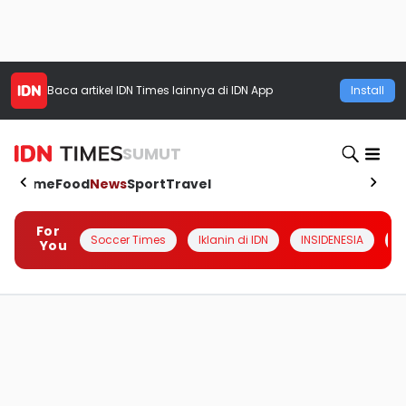
Baca artikel
IDN Times
lainnya di IDN App
Install
SUMUT
Home
Food
News
Sport
Travel
For
Soccer Times
Iklanin di IDN
INSIDENESIA
#
You