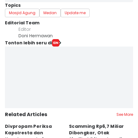
Topics
Masjid Agung
Medan
Update me
Editorial Team
Editor
Doni Hermawan
Tonton lebih seru di
Related Articles
See More
Divpropam Periksa
Scamming Rp6,7 Miliar
R
Kapolresta dan
Dibongkar, Otak
P