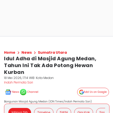
Home
News
Sumatra Utara
Idul Adha di Masjid Agung Medan,
Tahun Ini Tak Ada Potong Hewan
Kurban
18 Mei 2026, 17:14 WIB
Kota Medan
Indah Permata Sari
News
Channel
Add Us on Google
Bangunan Masjid Agung Medan (IDN Times/Indah Permata Sari)
Intinya Sih
Timeline
5W1H
Gini Kak
Sisi Posit