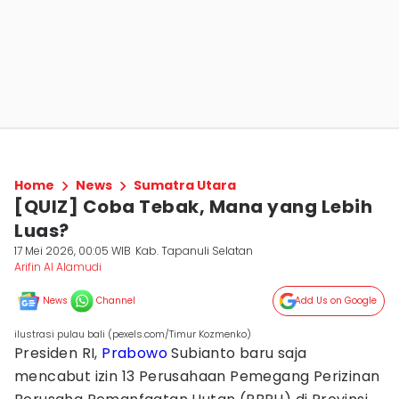
Home
News
Sumatra Utara
[QUIZ] Coba Tebak, Mana yang Lebih
Luas?
17 Mei 2026, 00:05 WIB
Kab. Tapanuli Selatan
Arifin Al Alamudi
News
Channel
Add Us on Google
ilustrasi pulau bali (pexels.com/Timur Kozmenko)
Presiden RI,
Prabowo
Subianto baru saja
mencabut izin 13 Perusahaan Pemegang Perizinan