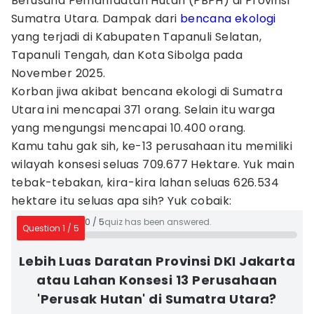
Berusaha Pemanfaatan Hutan (PBPH) di Provinsi
Sumatra Utara. Dampak dari
bencana ekologi
yang terjadi di Kabupaten Tapanuli Selatan,
Tapanuli Tengah, dan Kota Sibolga pada
November 2025.
Korban jiwa akibat bencana ekologi di Sumatra
Utara ini mencapai 371 orang. Selain itu warga
yang mengungsi mencapai 10.400 orang.
Kamu tahu gak sih, ke-13 perusahaan itu memiliki
wilayah konsesi seluas 709.677 Hektare. Yuk main
tebak-tebakan, kira-kira lahan seluas 626.534
hektare itu seluas apa sih? Yuk cobaik:
0
/
5
quiz has been answered.
Question
1
/
5
Lebih Luas Daratan Provinsi DKI Jakarta
atau Lahan Konsesi 13 Perusahaan
'Perusak Hutan' di Sumatra Utara?