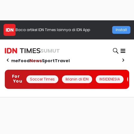
Baca artikel
IDN Times
lainnya di IDN App
Install
SUMUT
Home
Food
News
Sport
Travel
For
Soccer Times
Iklanin di IDN
INSIDENESIA
#
You