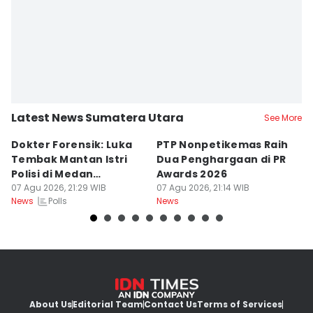
Latest News Sumatera Utara
See More
Dokter Forensik: Luka
PTP Nonpetikemas Raih
E
Tembak Mantan Istri
Dua Penghargaan di PR
M
Polisi di Medan
Awards 2026
Sa
Berkarakter Tempel
07 Agu 2026, 21:29 WIB
07 Agu 2026, 21:14 WIB
07
Polls
News
News
Ne
About Us
Editorial Team
Contact Us
Terms of Services