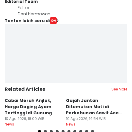
Editorial Team
Editor
Doni Hermawan
Tonton lebih seru di
Related Articles
See More
Cabai Merah Anjlok,
Gajah Jantan
B
Harga Daging Ayam
Ditemukan Mati di
K
Tertinggi di Gunung
Perkebunan Sawit Aceh
D
Sitoli
10 Agu 2026, 18:00 WIB
Tamiang
10 Agu 2026, 14:54 WIB
10
News
News
Ne