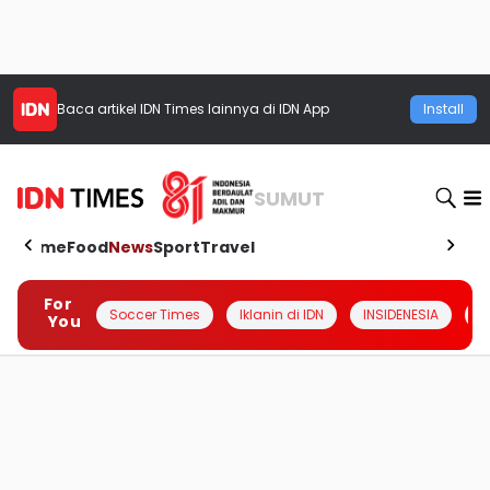
Baca artikel
IDN Times
lainnya di IDN App
Install
SUMUT
Home
Food
News
Sport
Travel
For
Soccer Times
Iklanin di IDN
INSIDENESIA
#
You