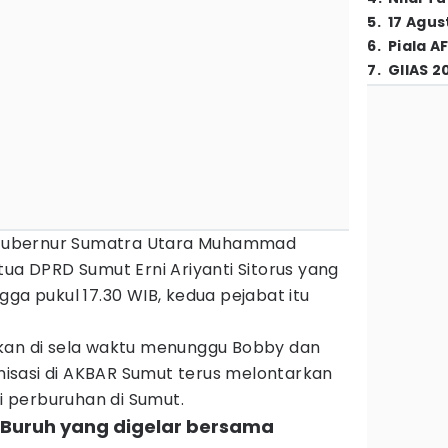
5
.
17 Agus
6
.
Piala A
7
.
GIIAS 2
Gubernur Sumatra Utara Muhammad
tua DPRD Sumut Erni Ariyanti Sitorus yang
gga pukul 17.30 WIB, kedua pejabat itu
kan di sela waktu menunggu Bobby dan
ganisasi di AKBAR Sumut terus melontarkan
si perburuhan di Sumut.
ri Buruh yang digelar bersama