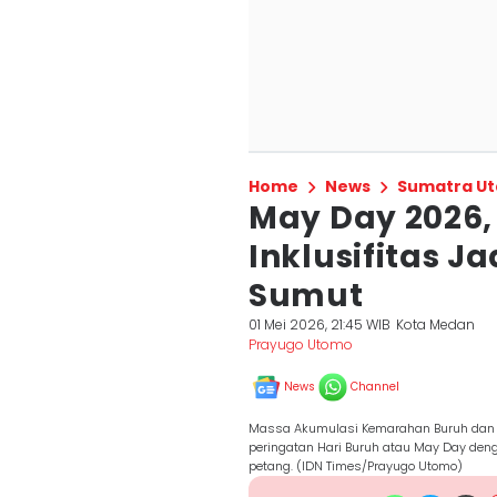
Home
News
Sumatra Ut
May Day 2026,
Inklusifitas J
Sumut
01 Mei 2026, 21:45 WIB
Kota Medan
Prayugo Utomo
News
Channel
Massa Akumulasi Kemarahan Buruh dan R
peringatan Hari Buruh atau May Day den
petang. (IDN Times/Prayugo Utomo)