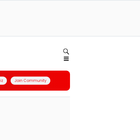
iz
Join Community