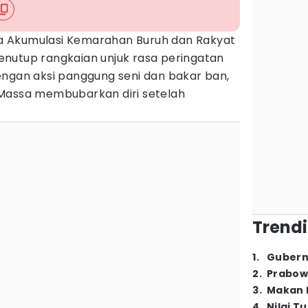
 Akumulasi Kemarahan Buruh dan Rakyat
nutup rangkaian unjuk rasa peringatan
ngan aksi panggung seni dan bakar ban,
 Massa membubarkan diri setelah
Trendi
1
.
Gubern
2
.
Prabow
3
.
Makan B
4
.
Nilai T