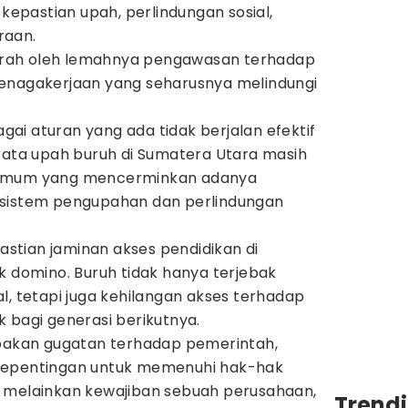
 kepastian upah, perlindungan sosial,
raan.
rparah oleh lemahnya pengawasan terhadap
enagakerjaan yang seharusnya melindungi
bagai aturan yang ada tidak berjalan efektif
-rata upah buruh di Sumatera Utara masih
nimum yang mencerminkan adanya
 sistem pengupahan dan perlindungan
pastian jaminan akses pendidikan di
k domino. Buruh tidak hanya terjebak
l, tetapi juga kehilangan akses terhadap
 bagi generasi berikutnya.
upakan gugatan terhadap pemerintah,
kepentingan untuk memenuhi hak-hak
 melainkan kewajiban sebuah perusahaan,
Trend