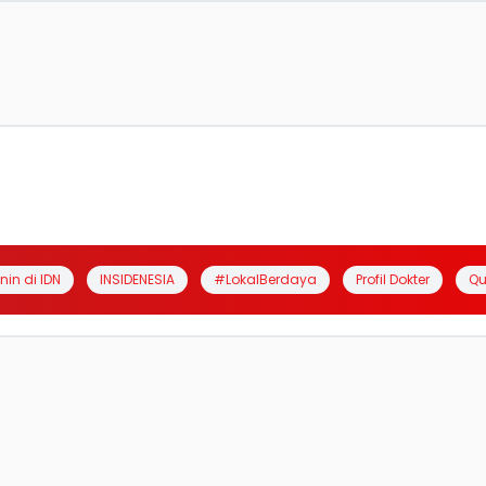
anin di IDN
INSIDENESIA
#LokalBerdaya
Profil Dokter
Qu