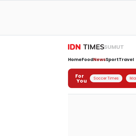
SUMUT
Home
Food
News
Sport
Travel
For
Soccer Times
Ikl
You