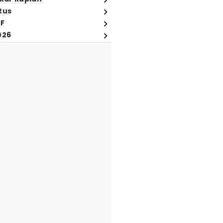
tus
FF
026