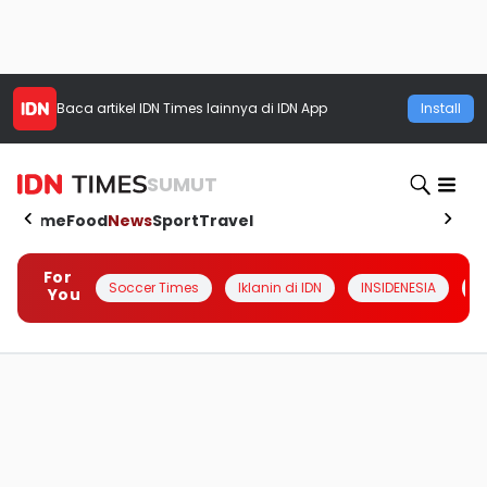
Baca artikel
IDN Times
lainnya di IDN App
Install
SUMUT
Home
Food
News
Sport
Travel
For
Soccer Times
Iklanin di IDN
INSIDENESIA
#
You