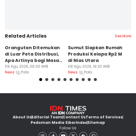
Related Articles
See More
Orangutan Ditemukan
Sumut Siapkan Rumah
H
di Luar Peta Distribusi,
Produksi Kelapa Rp2 M
L
Apa Artinya bagi Masa
di Nias Utara
S
Depan Konservasi?
09 Agu 2026, 06:00 WIB
08 Agu 2026, 19:30 WIB
T
08
Polls
Polls
News
News
Ne
About Us
Editorial Team
Contact Us
Terms of Services
Pedoman Media Siber
Index
Sitemap
Follow Us